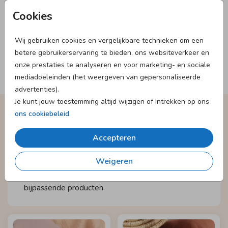
Cookies
Wij gebruiken cookies en vergelijkbare technieken om een
betere gebruikerservaring te bieden, ons websiteverkeer en
onze prestaties te analyseren en voor marketing- en sociale
Volg ons op instagram
mediadoeleinden (het weergeven van gepersonaliseerde
advertenties).
Je kunt jouw toestemming altijd wijzigen of intrekken op ons
ons cookiebeleid
.
Alle producten voor na de geboorte,
Accepteren
passend bij je kaartje
Weigeren
Maak het geboortekaartje extra bijzonder met alle
bijpassende producten.