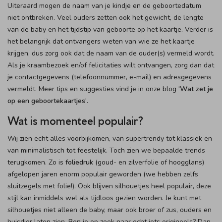
Uiteraard mogen de naam van je kindje en de geboortedatum
niet ontbreken. Veel ouders zetten ook het gewicht, de lengte
van de baby en het tijdstip van geboorte op het kaartje. Verder is
het belangrijk dat ontvangers weten van wie ze het kaartje
krijgen, dus zorg ook dat de naam van de ouder(s) vermeld wordt.
Als je kraambezoek en/of felicitaties wilt ontvangen, zorg dan dat
je contactgegevens (telefoonnummer, e-mail) en adresgegevens
vermeldt. Meer tips en suggesties vind je in onze blog '
Wat zet je
op een geboortekaartjes
'.
Wat is momenteel populair?
Wij zien echt alles voorbijkomen, van supertrendy tot klassiek en
van minimalistisch tot feestelijk. Toch zien we bepaalde trends
terugkomen. Zo is
foliedruk
(goud- en zilverfolie of hoogglans)
afgelopen jaren enorm populair geworden (we hebben zelfs
sluitzegels met folie!). Ook blijven silhouetjes heel populair, deze
stijl kan inmiddels wel als tijdloos gezien worden. Je kunt met
silhouetjes niet alleen de baby, maar ook broer of zus, ouders en
huisdier laten zien. Ben je op zoek naar echt iets origineels? Dan