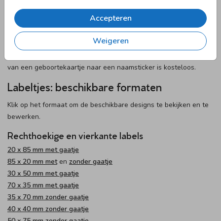
Naamstickers op maat
Accepteren
Wil je toch liever naamstickers in de stijl van je geboortekaartje?
Weigeren
Geen probleem. Neem hiervoor contact op met onze
klantenservice. Dit kan zowel met als zonder folie. Het omzetten
van een geboortekaartje naar een naamsticker is kosteloos.
Labeltjes: beschikbare formaten
Klik op het formaat om de beschikbare designs te bekijken en te
bewerken.
Rechthoekige en vierkante labels
20 x 85 mm met gaatje
85 x 20 mm met
en
zonder gaatje
30 x 50 mm met gaatje
70 x 35 mm met gaatje
35 x 70 mm zonder gaatje
40 x 40 mm zonder gaatje
50 x 75 mm zonder gaatje