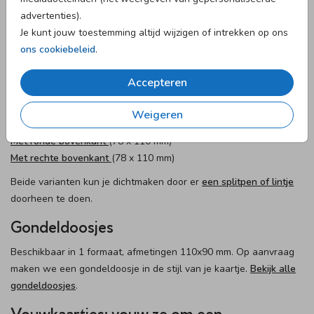
advertenties).
Bevestigingsmateriaal
Je kunt jouw toestemming altijd wijzigen of intrekken op ons
We hebben
allerlei verschillende materialen
om de labeltjes aan
ons cookiebeleid
.
je traktatie vast te maken.
Accepteren
Tentkaart-snoepzakjes: formaten
Weigeren
De kleine tentkaartjes hebben we in twee varianten:
Met ronde bovenkant
(78 x 110 mm)
Met rechte bovenkant
(78 x 110 mm)
Beide varianten kun je dichtmaken door er
een splitpen of lintje
doorheen te doen.
Gondeldoosjes
Beschikbaar in 1 formaat, afmetingen 110x90 mm. Op aanvraag
maken we een gondeldoosje in de stijl van je kaartje.
Bekijk alle
gondeldoosjes
.
Vouwkaartjes: vouw ze om een