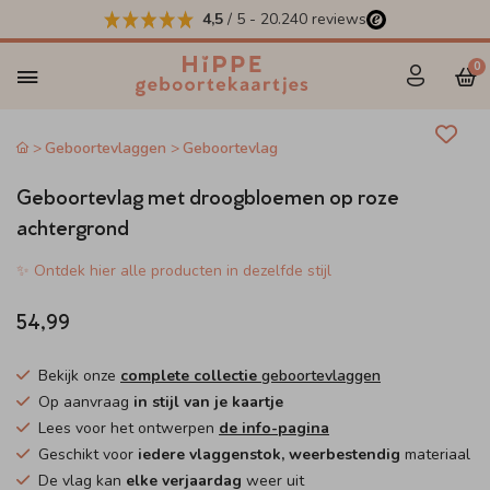
4,5
/ 5
-
20.240
reviews
0
Geboortevlaggen
Geboortevlag
Geboortevlag met droogbloemen op roze
achtergrond
✨ Ontdek hier alle producten in dezelfde stijl
54,99
Bekijk onze
complete collectie
geboortevlaggen
Op aanvraag
in stijl van je kaartje
Lees voor het ontwerpen
de info-pagina
Geschikt voor
iedere vlaggenstok, weerbestendig
materiaal
De vlag kan
elke verjaardag
weer uit