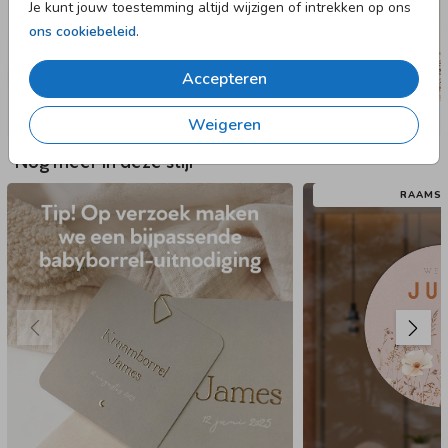
Je kunt jouw toestemming altijd wijzigen of intrekken op ons
ons cookiebeleid
.
Accepteren
Weigeren
Nog meer in deze stijl
RAAMST