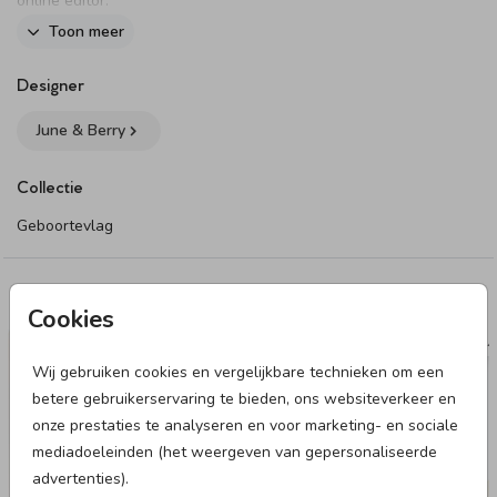
online editor.
Lees dit voordat je begint met ontwerpen
Toon meer
Belangrijk: zorg dat de achtergrond het gehele veld
Designer
(aangegeven met stippellijn) bedekt
Vergeet niet om beide zijdes van de vlag aan te passen.
June & Berry
De vlaggen hebben een resolutie van 150dpi op ware
grootte.
Collectie
Geboortevlag
Dit product maakt onderdeel uit van
deze set
.
Deze designs vind je misschien ook leuk
Cookies
NAAMSTICKER
VL
Wij gebruiken cookies en vergelijkbare technieken om een
betere gebruikerservaring te bieden, ons websiteverkeer en
onze prestaties te analyseren en voor marketing- en sociale
mediadoeleinden (het weergeven van gepersonaliseerde
advertenties).