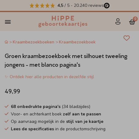
4,5
/ 5
-
20.240
reviews
0
Kraambezoekboeken
Kraambezoekboek
Groen kraambezoekboek met silhouet tweeling
jongens - met blanco pagina's
✨ Ontdek hier alle producten in dezelfde stijl
49,99
68 onbedrukte pagina's
(34 bladzijdes)
Voor- en achterkant boek
zelf aan te passen
Op aanvraag mogelijk in de
stijl van je kaartje
Lees de specificaties
in de productomschrijving