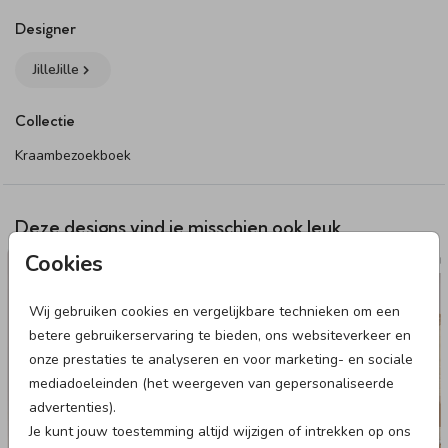
Specificaties kraambezoekboek:
- Formaat: 30 x 30 cm
Designer
- Boekomslag: te personaliseren met een eigen ontwerp of
JilleJille
tekst. Het plaatsen van tekst op de rug van het boek wordt
afgeraden
Collectie
- Binnenwerk: 72 blanco pagina’s
- Afwerking: foliedruk is niet mogelijk
Kraambezoekboek
- Kleuren: door verschillen in materiaal kan er een
kleurverschil ontstaan tussen het boek en de
geboortekaartjes
Deze designs vind je misschien ook leuk
- Levertijd: 3-4 werkdagen
Cookies
MEMORYBOX
MEMOR
Dit product maakt onderdeel uit van
deze set
.
Wij gebruiken cookies en vergelijkbare technieken om een
betere gebruikerservaring te bieden, ons websiteverkeer en
onze prestaties te analyseren en voor marketing- en sociale
mediadoeleinden (het weergeven van gepersonaliseerde
advertenties).
Je kunt jouw toestemming altijd wijzigen of intrekken op ons