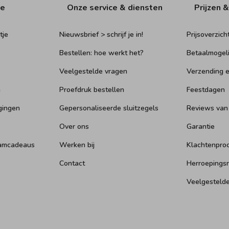
ie
Onze service & diensten
Prijzen &
tje
Nieuwsbrief > schrijf je in!
Prijsoverzich
Bestellen: hoe werkt het?
Betaalmogel
Veelgestelde vragen
Verzending e
n
Proefdruk bestellen
Feestdagen
gingen
Gepersonaliseerde sluitzegels
Reviews van
Over ons
Garantie
aamcadeaus
Werken bij
Klachtenpro
Contact
Herroepings
Veelgesteld