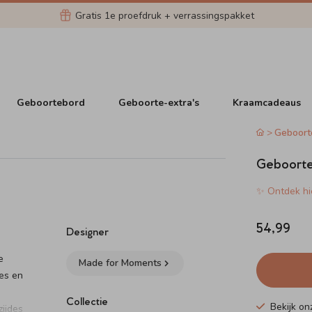
Gratis 1e proefdruk + verrassingspakket
Geboortebord
Geboorte-extra's
Kraamcadeaus
Geboort
Geboortev
✨ Ontdek hie
54,99
Designer
e
Made for Moments
es en
Collectie
Bekijk o
zijdes