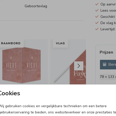
Op aanv
Geboortevlag
Lees voo
Geschikt
De vlag 
Levertijd
RAAMBORD
VLAG
VL
Prijzen
Bere
78 × 133
Cookies
Wij gebruiken cookies en vergelijkbare technieken om een betere
25 X 25 CM I MET
KRAAMBORRELKAART
RA
gebruikerservaring te bieden, ons websiteverkeer en onze prestaties t
INVULPAGINA'S