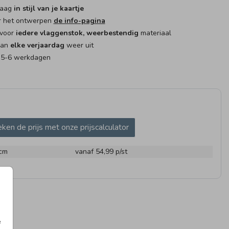
raag
in stijl van je kaartje
r het ontwerpen
de info-pagina
 voor
iedere vlaggenstok, weerbestendig
materiaal
kan
elke verjaardag
weer uit
: 5-6 werkdagen
AG
VLAG
TUINB
ken de prijs met onze prijscalculator
 cm
vanaf 54,99
p/st
AMBORD
GEBOO
e