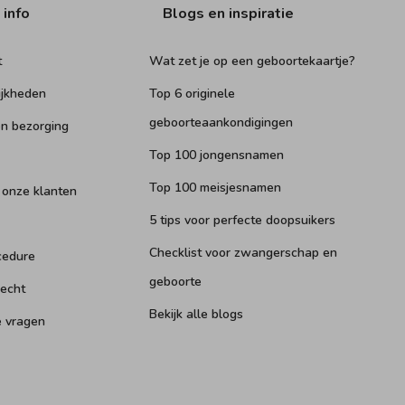
 info
Blogs en inspiratie
t
Wat zet je op een geboortekaartje?
ijkheden
Top 6 originele
geboorteaankondigingen
n bezorging
Top 100 jongensnamen
Top 100 meisjesnamen
 onze klanten
5 tips voor perfecte doopsuikers
Checklist voor zwangerschap en
cedure
geboorte
recht
Bekijk alle blogs
e vragen