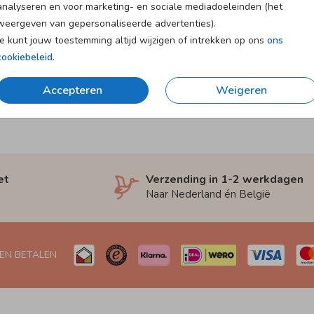
analyseren en voor marketing- en sociale mediadoeleinden (het
weergeven van gepersonaliseerde advertenties).
Je kunt jouw toestemming altijd wijzigen of intrekken op ons
ons
cookiebeleid
.
Accepteren
Weigeren
et
Verzending in 1-2 werkdagen
Naar Nederland én België
 EN BETALEN