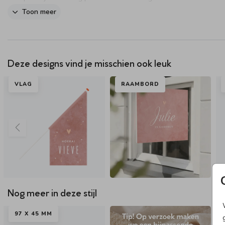
van de vlag aan te passen.
Toon meer
Dit product maakt onderdeel uit van
deze set
.
Deze designs vind je misschien ook leuk
VLAG
RAAMBORD
Nog meer in deze stijl
97 X 45 MM