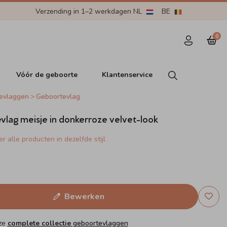
Verzending in 1–2 werkdagen NL
BE
0
Vóór de geboorte
Klantenservice
evlaggen
Geboortevlag
lag meisje in donkerroze velvet-look
r alle producten in dezelfde stijl
Bewerken
nze
complete collectie
geboortevlaggen