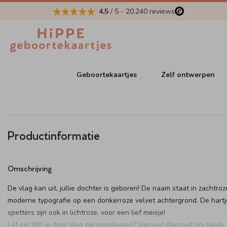
4,5
/ 5
-
20.240
reviews
Geboortekaartjes
Zelf ontwerpen
Productinformatie
Omschrijving
De vlag kan uit, jullie dochter is geboren! De naam staat in zachtroz
moderne typografie op een donkerroze velvet achtergrond. De hartj
spetters zijn ook in lichtroze, voor een lief meisje!
Let op! Wil je deze vlag personaliseren? Vergeet dan niet om beide 