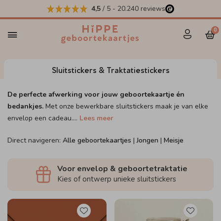
4,5
/ 5
-
20.240
reviews
0
Sluitstickers & Traktatiestickers
De perfecte afwerking voor jouw geboortekaartje én
bedankjes.
Met onze bewerkbare sluitstickers maak je van elke
envelop een cadeau.
...
Lees meer
Direct navigeren:
Alle geboortekaartjes
|
Jongen
|
Meisje
Voor envelop & geboortetraktatie
Kies of ontwerp unieke sluitstickers