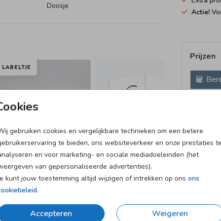
Extra pro
Doosje
Actie!
Voo
Prijzen
LABELTJE
Bere
16 × 19 c
Cookies
Wij gebruiken cookies en vergelijkbare technieken om een betere
gebruikerservaring te bieden, ons websiteverkeer en onze prestaties t
analyseren en voor marketing- en sociale mediadoeleinden (het
weergeven van gepersonaliseerde advertenties).
Je kunt jouw toestemming altijd wijzigen of intrekken op ons
ons
cookiebeleid
.
et
Verzending in 1-2 werkdagen
Accepteren
Weigeren
Naar Nederland én België