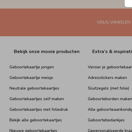
VEILIG WINKELEN
Bekijk onze mooie producten
Extra’s & inspirat
Geboortekaartje jongen
Versier je geboortekaar
Geboortekaartje meisje
Adresstickers maken
Neutrale geboortekaartjes
Sluitzegels (met folie)
Geboortekaartjes zelf maken
Geboorteborden make
Geboortekaartjes met foliedruk
Alle geboorteaankondi
Bekijk alle geboortekaartjes
Geboortebedankjes
Nieuwe geboortekaartjes
Gepersonaliseerde kr