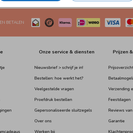
 EN BETALEN
ie
Onze service & diensten
Prijzen &
tje
Nieuwsbrief > schrijf je in!
Prijsoverzich
Bestellen: hoe werkt het?
Betaalmogel
Veelgestelde vragen
Verzending e
n
Proefdruk bestellen
Feestdagen
gingen
Gepersonaliseerde sluitzegels
Reviews van
Over ons
Garantie
aamcadeaus
Werken bij
Klachtenpro