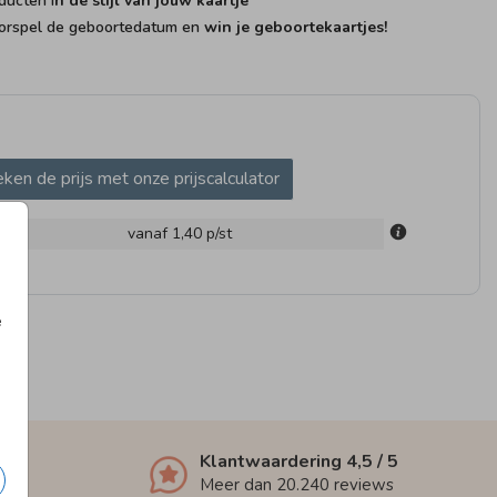
ducten i
n de stijl van jouw kaartje
rspel de geboortedatum en
win je geboortekaartjes!
GEBOORTEBORD
ken de prijs met onze prijscalculator
m
vanaf 1,40
p/st
e
Klantwaardering
4,5
/ 5
Meer dan
20.240
reviews