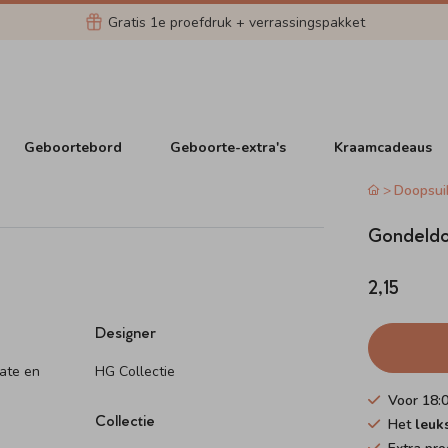
Gratis 1e proefdruk + verrassingspakket
Geboortebord
Geboorte-extra's
Kraamcadeaus
Doopsui
Gondeldo
2,15
Designer
date en
HG Collectie
Voor 18:
Collectie
Het
leuk