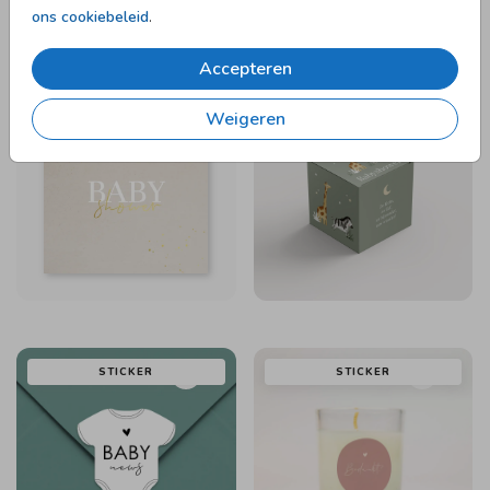
ons cookiebeleid
.
Accepteren
UITNODIGING
BEDANKDOOSJE
Weigeren
STICKER
STICKER