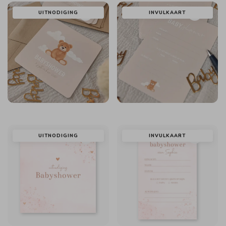
UITNODIGING
INVULKAART
UITNODIGING
INVULKAART