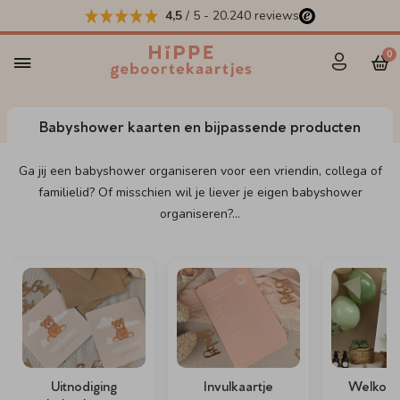
4,5
/ 5
-
20.240
reviews
0
Babyshower kaarten en bijpassende producten
Ga jij een babyshower organiseren voor een vriendin, collega of
familielid? Of misschien wil je liever je eigen babyshower
organiseren?
...
Uitnodiging
Invulkaartje
Welkom