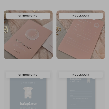
UITNODIGING
INVULKAART
UITNODIGING
INVULKAART