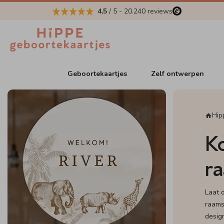
4,5
/ 5
-
20.240
reviews
Geboortekaartjes
Zelf ontwerpen
Hip
K
r
Laat 
raams
desig