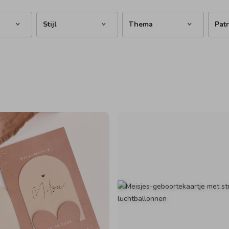
Stijl
Thema
Pat