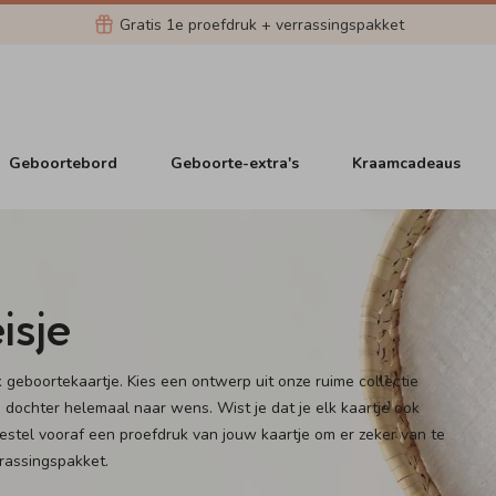
Gratis 1e proefdruk + verrassingspakket
Geboortebord
Geboorte-extra's
Kraamcadeaus
isje
iek geboortekaartje. Kies een ontwerp uit onze ruime collectie
 dochter helemaal naar wens. Wist je dat je elk kaartje ook
stel vooraf een proefdruk van jouw kaartje om er zeker van te
errassingspakket.