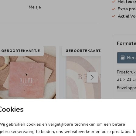
Het
leuk
Meisje
Extra pro
Actie!
Voo
opmaat
auwe
Formate
GEBOORTEKAARTJE
GEBOORTEKAARTJE
Bere
Proefdruk
21 × 21 c
Envelopp
Cookies
Wij gebruiken cookies en vergelijkbare technieken om een betere
MEMORYBOX
GEBOORTEVLAG
NA
gebruikerservaring te bieden, ons websiteverkeer en onze prestaties t