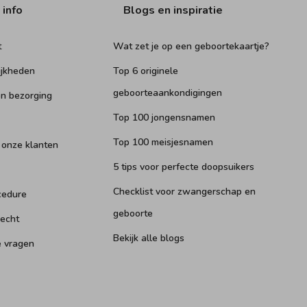
 info
Blogs en inspiratie
t
Wat zet je op een geboortekaartje?
ijkheden
Top 6 originele
geboorteaankondigingen
n bezorging
Top 100 jongensnamen
Top 100 meisjesnamen
 onze klanten
5 tips voor perfecte doopsuikers
Checklist voor zwangerschap en
cedure
geboorte
recht
Bekijk alle blogs
e vragen