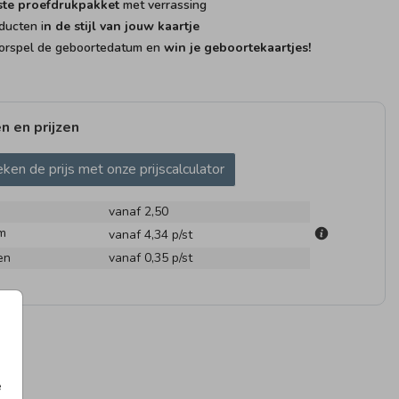
ste proefdrukpakket
met verrassing
ducten i
n de stijl van jouw kaartje
rspel de geboortedatum en
win je geboortekaartjes!
n en prijzen
ken de prijs met onze prijscalculator
vanaf 2,50
m
vanaf 4,34
p/st
en
vanaf 0,35
p/st
AMSTICKER
RAAMBORD
RAAMS
e