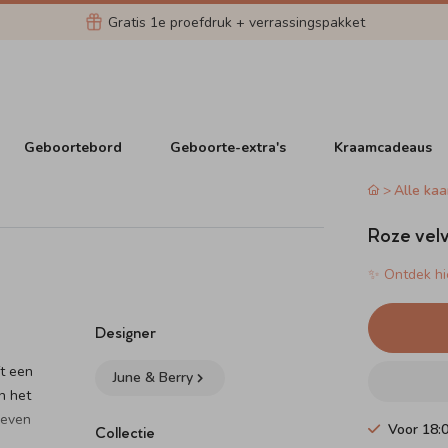
Gratis 1e proefdruk + verrassingspakket
Geboortebord
Geboorte-extra's
Kraamcadeaus
Alle kaa
Roze velv
✨ Ontdek hie
Designer
ft een
June & Berry
n het
geven
Voor 18:
Collectie