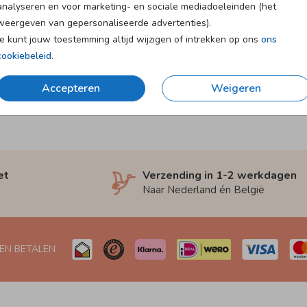
analyseren en voor marketing- en sociale mediadoeleinden (het
weergeven van gepersonaliseerde advertenties).
Je kunt jouw toestemming altijd wijzigen of intrekken op ons
ons
cookiebeleid
.
Accepteren
Weigeren
et
Verzending in 1-2 werkdagen
Naar Nederland én België
 EN BETALEN