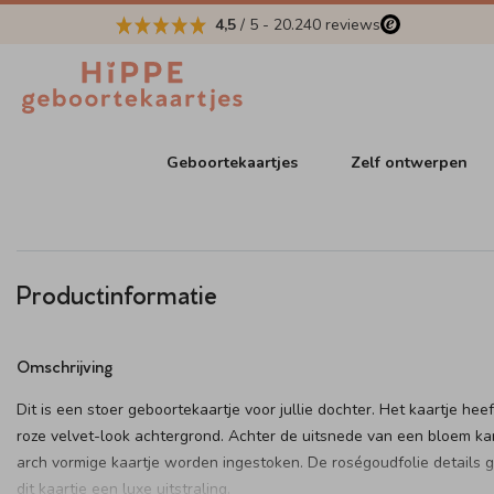
4,5
/ 5
-
20.240
reviews
Geboortekaartjes
Zelf ontwerpen
Productinformatie
Omschrijving
Dit is een stoer geboortekaartje voor jullie dochter. Het kaartje hee
roze velvet-look achtergrond. Achter de uitsnede van een bloem ka
arch vormige kaartje worden ingestoken. De roségoudfolie details 
dit kaartje een luxe uitstraling.