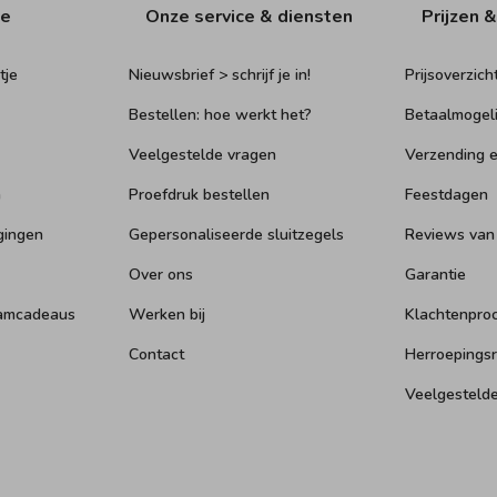
ie
Onze service & diensten
Prijzen &
tje
Nieuwsbrief > schrijf je in!
Prijsoverzich
Bestellen: hoe werkt het?
Betaalmogel
Veelgestelde vragen
Verzending e
n
Proefdruk bestellen
Feestdagen
gingen
Gepersonaliseerde sluitzegels
Reviews van
Over ons
Garantie
aamcadeaus
Werken bij
Klachtenpro
Contact
Herroepings
Veelgesteld