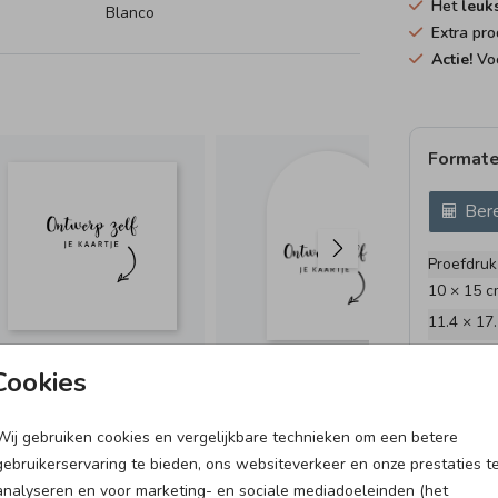
Het
leuk
Blanco
Extra pro
Actie!
Voo
Formate
Bere
Proefdruk
10 × 15 c
11.4 × 17
14.4 × 21
Cookies
Envelopp
Wij gebruiken cookies en vergelijkbare technieken om een betere
ZE
gebruikerservaring te bieden, ons websiteverkeer en onze prestaties t
analyseren en voor marketing- en sociale mediadoeleinden (het