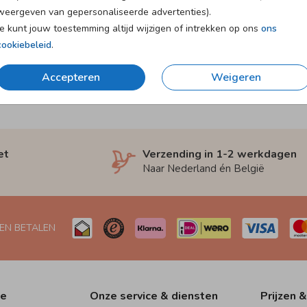
weergeven van gepersonaliseerde advertenties).
Je kunt jouw toestemming altijd wijzigen of intrekken op ons
ons
cookiebeleid
.
Accepteren
Weigeren
et
Verzending in 1-2 werkdagen
Naar Nederland én België
 EN BETALEN
ie
Onze service & diensten
Prijzen &