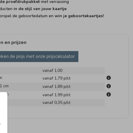
ste proefdrukpakket
met verrassing
ducten i
n de stijl van jouw kaartje
rspel de geboortedatum en
win je geboortekaartjes!
n en prijzen
ken de prijs met onze prijscalculator
vanaf 1,00
m
vanaf 1,79
p/st
.1 cm
vanaf 1,89
p/st
.6 cm
vanaf 1,99
p/st
en
vanaf 0,35
p/st
LF MAKEN
e