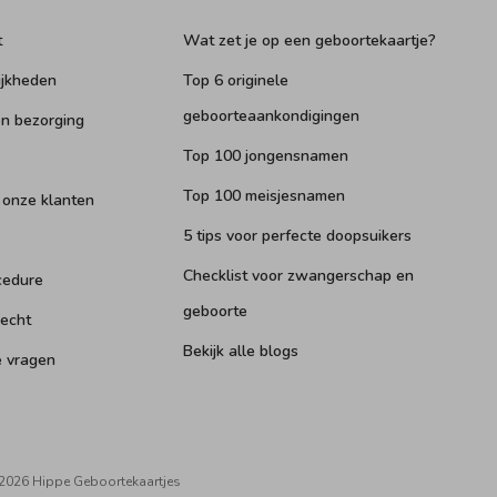
t
Wat zet je op een geboortekaartje?
ijkheden
Top 6 originele
geboorteaankondigingen
n bezorging
Top 100 jongensnamen
Top 100 meisjesnamen
 onze klanten
5 tips voor perfecte doopsuikers
Checklist voor zwangerschap en
cedure
geboorte
recht
Bekijk alle blogs
e vragen
2026 Hippe Geboortekaartjes