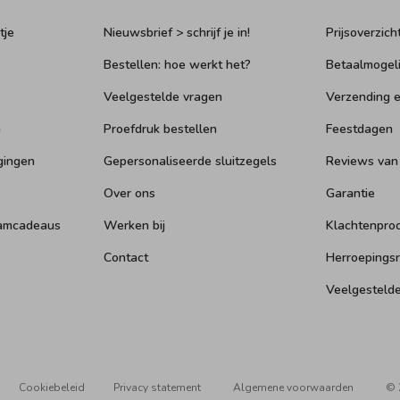
tje
Nieuwsbrief > schrijf je in!
Prijsoverzich
Bestellen: hoe werkt het?
Betaalmogel
Veelgestelde vragen
Verzending e
n
Proefdruk bestellen
Feestdagen
gingen
Gepersonaliseerde sluitzegels
Reviews van
Over ons
Garantie
aamcadeaus
Werken bij
Klachtenpro
Contact
Herroepings
Veelgesteld
Cookiebeleid
Privacy statement
Algemene voorwaarden
© 