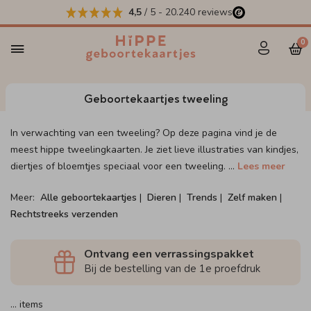
4,5
/ 5
-
20.240
reviews
0
Geboortekaartjes tweeling
In verwachting van een tweeling? Op deze pagina vind je de
meest hippe tweelingkaarten. Je ziet lieve illustraties van kindjes,
diertjes of bloemtjes speciaal voor een tweeling.
...
Lees meer
Meer:
Alle geboortekaartjes
|
Dieren
|
Trends
|
Zelf maken
|
Rechtstreeks verzenden
Ontvang een verrassingspakket
Bij de bestelling van de 1e proefdruk
…
items