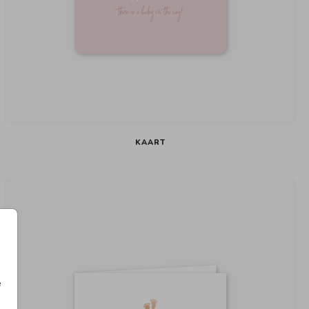
KAART
e