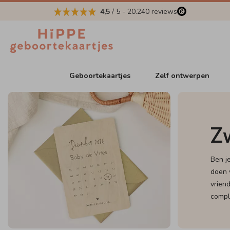
4,5
/ 5
-
20.240
reviews
Geboortekaartjes
Zelf ontwerpen
Z
Ben j
doen 
vrien
compl