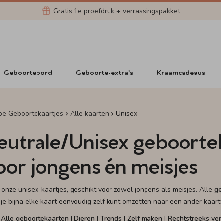
Gratis 1e proefdruk + verrassingspakket
Geboortebord
Geboorte-extra's
Kraamcadeaus
pe Geboortekaartjes
Alle kaarten
Unisex
eutrale/Unisex geboortek
oor jongens én meisjes
k onze unisex-kaartjes, geschikt voor zowel jongens als meisjes. Alle
ge
t je bijna elke kaart eenvoudig zelf kunt omzetten naar een ander kaar
Alle geboortekaarten
Dieren
Trends
Zelf maken
Rechtstreeks ve