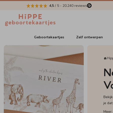
4,5
/ 5
-
20.240
reviews
Geboortekaartjes
Zelf ontwerpen
Hip
N
V
Bekij
je da
Meer: