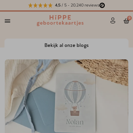
4,5
/ 5
-
20.240
reviews
0
Bekijk al onze blogs