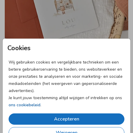
Cookies
Welk geboortekaartje past het beste bij mij?
Welk geboortekaartje je kiest is heel persoonlijk.
Wij gebruiken cookies en vergelijkbare technieken om een
betere gebruikerservaring te bieden, ons websiteverkeer en
onze prestaties te analyseren en voor marketing- en sociale
mediadoeleinden (het weergeven van gepersonaliseerde
advertenties).
Je kunt jouw toestemming altijd wijzigen of intrekken op ons
ons cookiebeleid
.
Accepteren
Weigeren