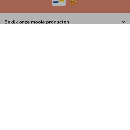
Bekijk onze mooie producten
Extra’s & inspiratie
Onze service & diensten
Prijzen & info
Blogs en inspiratie