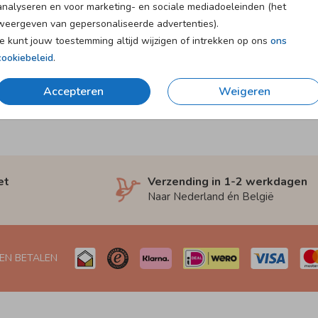
analyseren en voor marketing- en sociale mediadoeleinden (het
weergeven van gepersonaliseerde advertenties).
Je kunt jouw toestemming altijd wijzigen of intrekken op ons
ons
cookiebeleid
.
Accepteren
Weigeren
et
Verzending in 1-2 werkdagen
Naar Nederland én België
 EN BETALEN