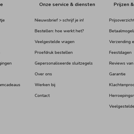
ie
Onze service & diensten
Prijzen &
tje
Nieuwsbrief > schrijf je in!
Prijsoverzich
Bestellen: hoe werkt het?
Betaalmogel
Veelgestelde vragen
Verzending e
n
Proefdruk bestellen
Feestdagen
gingen
Gepersonaliseerde sluitzegels
Reviews van
Over ons
Garantie
aamcadeaus
Werken bij
Klachtenpro
Contact
Herroepings
Veelgesteld