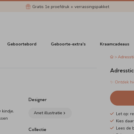
Gratis 1e proefdruk + verrassingspakket
Geboortebord
Geboorte-extra's
Kraamcadeaus
Adressti
Adresstic
✨ Ontdek hie
Designer
 kindje.
Anet illustratie
Let op: r
ssen
Kies daar
Lees de b
Collectie