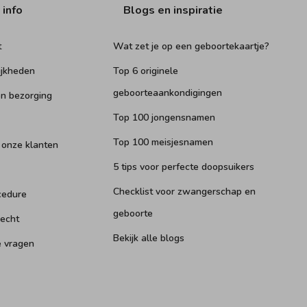
 info
Blogs en inspiratie
t
Wat zet je op een geboortekaartje?
ijkheden
Top 6 originele
geboorteaankondigingen
n bezorging
Top 100 jongensnamen
Top 100 meisjesnamen
 onze klanten
5 tips voor perfecte doopsuikers
Checklist voor zwangerschap en
cedure
geboorte
recht
Bekijk alle blogs
e vragen