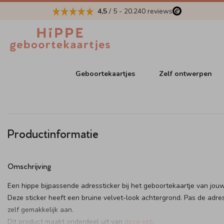
4,5
/ 5
-
20.240
reviews
Geboortekaartjes
Zelf ontwerpen
Productinformatie
Omschrijving
Een hippe bijpassende adressticker bij het geboortekaartje van jouw
Deze sticker heeft een bruine velvet-look achtergrond. Pas de adre
zelf gemakkelijk aan.
Dit product maakt onderdeel uit van
deze set
.