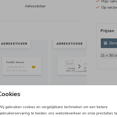
Prijs: van
Adressticker
Op verzoe
Prijzen
Bere
ADRESSTICKER
ADRESSTICKER
AD
21 × 30 c
Cookies
Wij gebruiken cookies en vergelijkbare technieken om een betere
RAAMBORD
VLAG
gebruikerservaring te bieden, ons websiteverkeer en onze prestaties t