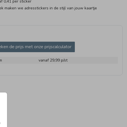
af 0,41 per sticker
k maken we adresstickers in de stijl van jouw kaartje
ken de prijs met onze prijscalculator
RESSTICKER
ADRESSTICKER
ADRES
m
vanaf 29,99
p/st
25 X 25 CM I MET
KRAAMBORRELKAART
e
INVULPAGINA'S