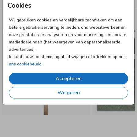
Cookies
Deze designs vind je misschien ook leuk
Wij gebruiken cookies en vergelijkbare technieken om een
betere gebruikerservaring te bieden, ons websiteverkeer en
TUINBORD
BADC
onze prestaties te analyseren en voor marketing- en sociale
mediadoeleinden (het weergeven van gepersonaliseerde
advertenties).
Je kunt jouw toestemming altijd wijzigen of intrekken op ons
ons cookiebeleid
.
Accepteren
Weigeren