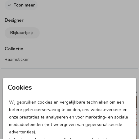
het compleet.
Toon meer
Dit product maakt onderdeel uit van
deze set
.
Designer
Blijkaartje
Collectie
Raamsticker
Deze designs vind je misschien ook leuk
Cookies
RAAMBORD
RAAMST
Wij gebruiken cookies en vergelijkbare technieken om een
betere gebruikerservaring te bieden, ons websiteverkeer en
onze prestaties te analyseren en voor marketing- en sociale
mediadoeleinden (het weergeven van gepersonaliseerde
advertenties).