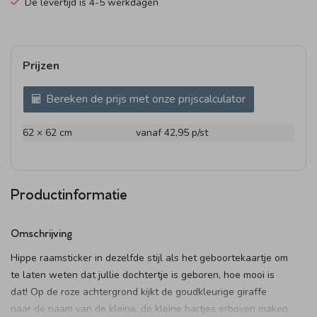
De levertijd is 4-5 werkdagen
Prijzen
Bereken de prijs met onze prijscalculator
62 × 62 cm
vanaf 42,95
p/st
Productinformatie
Omschrijving
Hippe raamsticker in dezelfde stijl als het geboortekaartje om
te laten weten dat jullie dochtertje is geboren, hoe mooi is
dat! Op de roze achtergrond kijkt de goudkleurige giraffe
naar de naam van de kleine, de kleine hartjes erboven maken