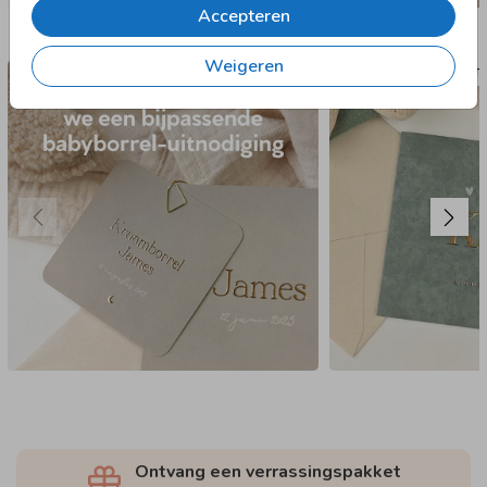
Accepteren
Nog meer in deze stijl
Weigeren
GEBOORTE
Ontvang een verrassingspakket