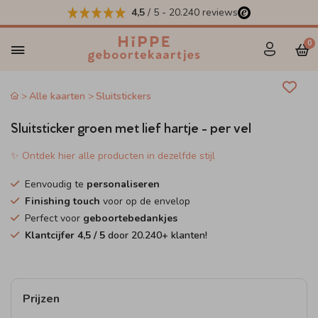
4,5
/ 5
-
20.240
reviews
0
Alle kaarten
Sluitstickers
Sluitsticker groen met lief hartje - per vel
✨ Ontdek hier alle producten in dezelfde stijl
Eenvoudig te
personaliseren
Finishing touch
voor op de envelop
Perfect voor
geboortebedankjes
Klantcijfer
4,5
/ 5
door
20.240
+ klanten!
Prijzen