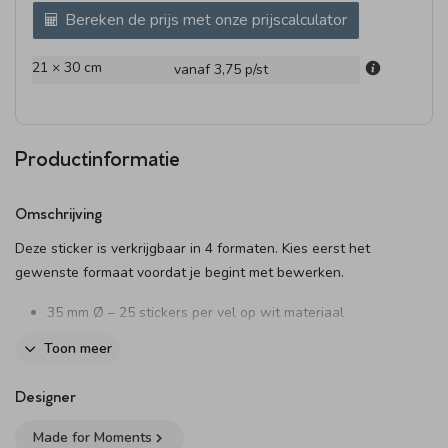
Bereken de prijs met onze prijscalculator
21 × 30 cm
vanaf 3,75
p/st
Productinformatie
Omschrijving
Deze sticker is verkrijgbaar in 4 formaten. Kies eerst het
gewenste formaat voordat je begint met bewerken.
35 mm Ø – 25 stickers per vel op wit materiaal
(verkrijgbaar met of zonder folie) of transparant (zonder
Toon meer
folie)
44 mm Ø – 20 stickers per vel (optioneel met folie)
Designer
59 mm Ø – 12 stickers per vel (optioneel met folie)
83 mm Ø – 6 stickers per vel (optioneel met folie)
Made for Moments