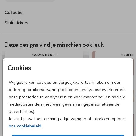
Een lieve sluitsticker helemaal in de stijl van jouw
Collectie
geboorteaankondiging. Pas in onze online editor gemakkelijk
deze sticker aan.
Sluitstickers
Dit product maakt onderdeel uit van
deze set
.
Deze designs vind je misschien ook leuk
NAAMSTICKER
SLUITS
Cookies
Wij gebruiken cookies en vergelijkbare technieken om een
betere gebruikerservaring te bieden, ons websiteverkeer en
onze prestaties te analyseren en voor marketing- en sociale
mediadoeleinden (het weergeven van gepersonaliseerde
advertenties).
Je kunt jouw toestemming altijd wijzigen of intrekken op ons
ons cookiebeleid
.