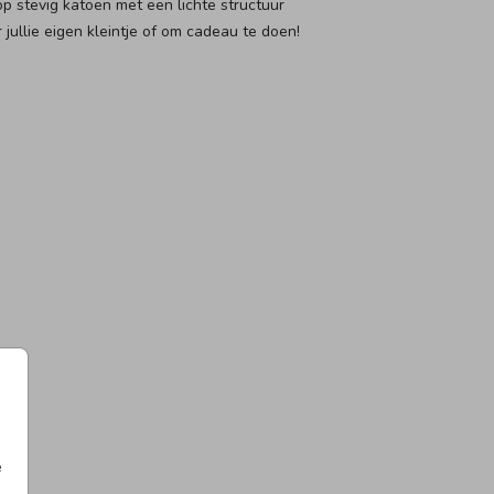
p stevig katoen met een lichte structuur
 jullie eigen kleintje of om cadeau te doen!
NVASPOSTER
CANVASPOSTER
GEBOORTETEGELTJE
VLAG
e