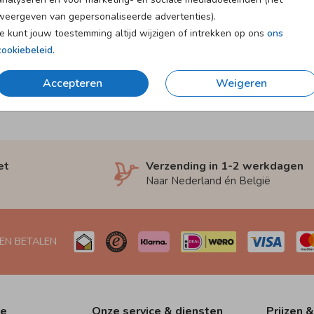
weergeven van gepersonaliseerde advertenties).
Je kunt jouw toestemming altijd wijzigen of intrekken op ons
ons
cookiebeleid
.
Accepteren
Weigeren
et
Verzending in 1-2 werkdagen
Naar Nederland én België
 EN BETALEN
ie
Onze service & diensten
Prijzen &