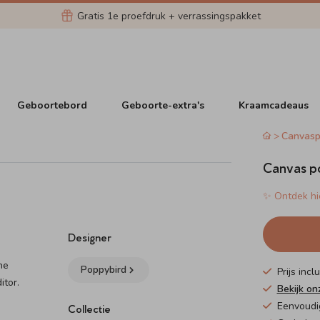
Gratis 1e proefdruk + verrassingspakket
Geboortebord
Geboorte-extra's
Kraamcadeaus
Canvasp
Canvas po
✨ Ontdek hie
Designer
he
Poppybird
Prijs inc
itor.
Bekijk on
Eenvoudi
Collectie