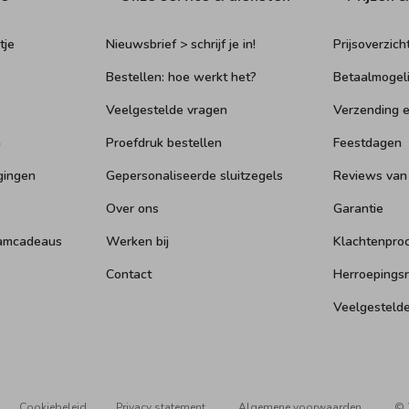
tje
Nieuwsbrief > schrijf je in!
Prijsoverzich
Bestellen: hoe werkt het?
Betaalmogel
Veelgestelde vragen
Verzending e
n
Proefdruk bestellen
Feestdagen
gingen
Gepersonaliseerde sluitzegels
Reviews van
Over ons
Garantie
aamcadeaus
Werken bij
Klachtenpro
Contact
Herroepings
Veelgesteld
Cookiebeleid
Privacy statement
Algemene voorwaarden
© 