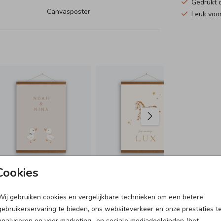
Gedrukt o
Canvasposter
Leuk voor
CA
Cookies
Wij gebruiken cookies en vergelijkbare technieken om een betere
SNOEPZAKJE
DOOPSUIKERDOOSJE
gebruikerservaring te bieden, ons websiteverkeer en onze prestaties t
analyseren en voor marketing- en sociale mediadoeleinden (het