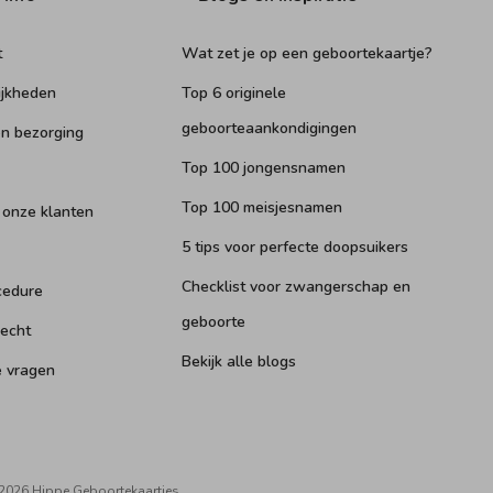
t
Wat zet je op een geboortekaartje?
ijkheden
Top 6 originele
geboorteaankondigingen
n bezorging
Top 100 jongensnamen
Top 100 meisjesnamen
 onze klanten
5 tips voor perfecte doopsuikers
Checklist voor zwangerschap en
cedure
geboorte
recht
Bekijk alle blogs
e vragen
2026 Hippe Geboortekaartjes