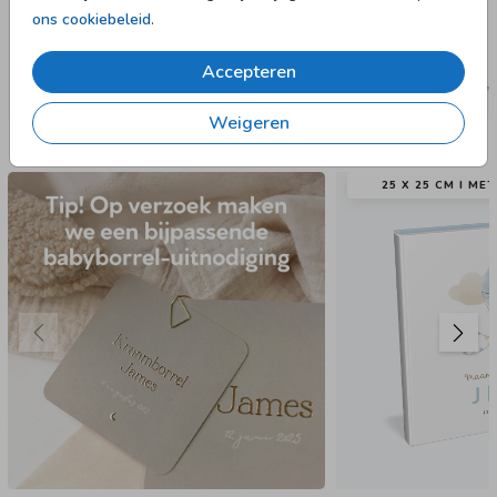
ons cookiebeleid
.
Accepteren
Weigeren
Nog meer in deze stijl
25 X 25 CM I ME