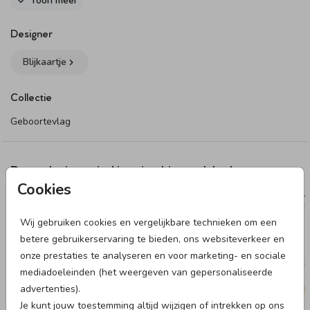
Toon meer
beide zijdes van de vlag aan te passen.
Dit product maakt onderdeel uit van
deze set
.
Designer
Blijkaartje
Collectie
Geboortevlag
Deze designs vind je misschien ook leuk
Cookies
RAAMBORD
VL
Wij gebruiken cookies en vergelijkbare technieken om een
betere gebruikerservaring te bieden, ons websiteverkeer en
onze prestaties te analyseren en voor marketing- en sociale
mediadoeleinden (het weergeven van gepersonaliseerde
advertenties).
Je kunt jouw toestemming altijd wijzigen of intrekken op ons