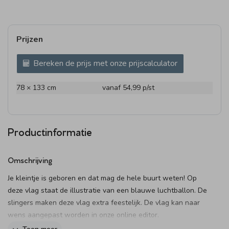
Prijzen
Bereken de prijs met onze prijscalculator
78 × 133 cm
vanaf 54,99
p/st
Productinformatie
Omschrijving
Je kleintje is geboren en dat mag de hele buurt weten! Op
deze vlag staat de illustratie van een blauwe luchtballon. De
slingers maken deze vlag extra feestelijk. De vlag kan naar
wens aangepast worden in onze online editor.
Let op! Wil je deze vlag personaliseren? Vergeet dan niet om