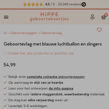
4,5
/ 5
-
20.240
reviews
0
Geboortevlaggen
Geboortevlag
Geboortevlag met blauwe luchtballon en slingers
✨ Ontdek hier alle producten in dezelfde stijl
54,99
Bekijk onze
complete collectie
geboortevlaggen
Op aanvraag
in stijl van je kaartje
Lees voor het ontwerpen
de info-pagina
Geschikt voor
iedere vlaggenstok, weerbestendig
materiaal
De vlag kan
elke verjaardag
weer uit
Levertijd: 5-6 werkdagen