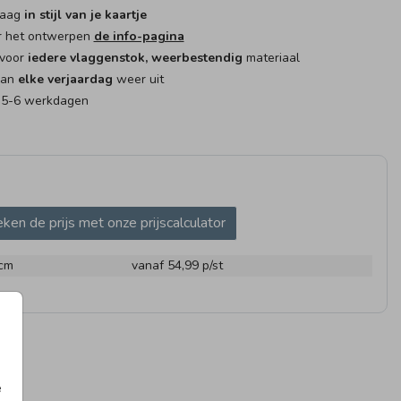
raag
in stijl van je kaartje
r het ontwerpen
de info-pagina
 voor
iedere vlaggenstok, weerbestendig
materiaal
kan
elke verjaardag
weer uit
: 5-6 werkdagen
AG
VLAG
VLAG
ken de prijs met onze prijscalculator
 cm
vanaf 54,99
p/st
UITSTICKER
e