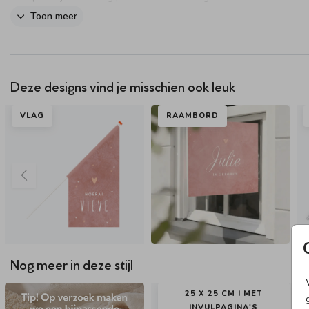
van de vlag aan te passen.
Toon meer
Dit product maakt onderdeel uit van
deze set
.
Deze designs vind je misschien ook leuk
VLAG
RAAMBORD
Nog meer in deze stijl
25 X 25 CM I MET
INVULPAGINA'S