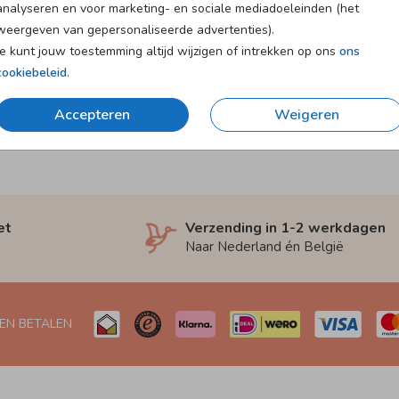
analyseren en voor marketing- en sociale mediadoeleinden (het
weergeven van gepersonaliseerde advertenties).
Je kunt jouw toestemming altijd wijzigen of intrekken op ons
ons
cookiebeleid
.
Accepteren
Weigeren
et
Verzending in 1-2 werkdagen
Naar Nederland én België
 EN BETALEN