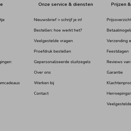
ie
Onze service & diensten
Prijzen &
tje
Nieuwsbrief > schrijf je in!
Prijsoverzich
Bestellen: hoe werkt het?
Betaalmogel
Veelgestelde vragen
Verzending e
n
Proefdruk bestellen
Feestdagen
gingen
Gepersonaliseerde sluitzegels
Reviews van
Over ons
Garantie
aamcadeaus
Werken bij
Klachtenpro
Contact
Herroepings
Veelgesteld