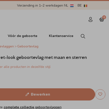
Verzending in 1–2 werkdagen NL
BE
0
Vóór de geboorte
Klantenservice
evlaggen
Geboortevlag
et-look geboortevlag met maan en sterren
r alle producten in dezelfde stijl
Bewerken
nze
complete collectie
geboortevlaggen