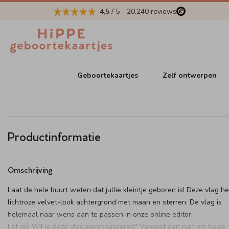
4,5
/ 5
-
20.240
reviews
Geboortekaartjes
Zelf ontwerpen
Productinformatie
Omschrijving
Laat de hele buurt weten dat jullie kleintje geboren is! Deze vlag h
lichtroze velvet-look achtergrond met maan en sterren. De vlag is
helemaal naar wens aan te passen in onze online editor.
Let op! Wil je deze vlag personaliseren? Vergeet dan niet om beide 