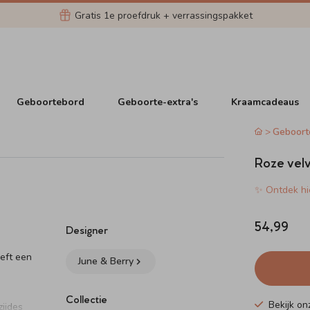
Gratis 1e proefdruk + verrassingspakket
Geboortebord
Geboorte-extra's
Kraamcadeaus
Geboort
Roze velv
✨ Ontdek hie
54,99
Designer
eeft een
June & Berry
Collectie
Bekijk o
zijdes