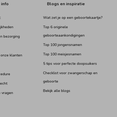
 info
Blogs en inspiratie
t
Wat zet je op een geboortekaartje?
ijkheden
Top 6 originele
geboorteaankondigingen
n bezorging
Top 100 jongensnamen
Top 100 meisjesnamen
 onze klanten
5 tips voor perfecte doopsuikers
Checklist voor zwangerschap en
cedure
geboorte
recht
Bekijk alle blogs
e vragen