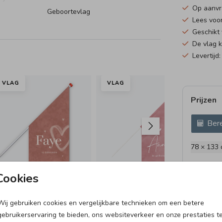
Op aanv
Geboortevlag
Lees voo
Geschikt
De vlag 
Levertijd
VLAG
VLAG
VL
Prijzen
Bere
78 × 133
Cookies
Wij gebruiken cookies en vergelijkbare technieken om een betere
GEBOORTEBORD
SL
gebruikerservaring te bieden, ons websiteverkeer en onze prestaties t