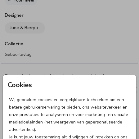
Toon meer
Let op! Wil je deze vlag personaliseren? Vergeet dan niet om
beide zijdes van de vlag aan te passen.
Designer
Dit product maakt onderdeel uit van
deze set
.
June & Berry
Collectie
Geboortevlag
Deze designs vind je misschien ook leuk
Cookies
GEBOORTEBORD
VL
Wij gebruiken cookies en vergelijkbare technieken om een
betere gebruikerservaring te bieden, ons websiteverkeer en
onze prestaties te analyseren en voor marketing- en sociale
mediadoeleinden (het weergeven van gepersonaliseerde
advertenties).
Je kunt jouw toestemming altijd wijzigen of intrekken op ons