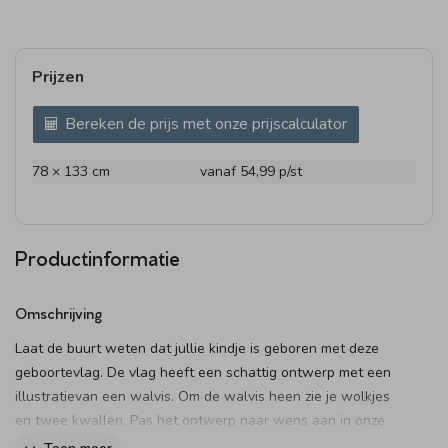
Prijzen
Bereken de prijs met onze prijscalculator
78 × 133 cm
vanaf 54,99
p/st
Productinformatie
Omschrijving
Laat de buurt weten dat jullie kindje is geboren met deze
geboortevlag. De vlag heeft een schattig ontwerp met een
illustratievan een walvis. Om de walvis heen zie je wolkjes
en twee kwallen. Pas het ontwerp naar wens aan in onze
online editor.