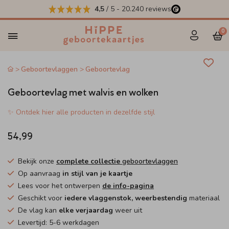
4,5
/ 5
-
20.240
reviews
0
Geboortevlaggen
Geboortevlag
Geboortevlag met walvis en wolken
✨ Ontdek hier alle producten in dezelfde stijl
54,99
Bekijk onze
complete collectie
geboortevlaggen
Op aanvraag
in stijl van je kaartje
Lees voor het ontwerpen
de info-pagina
Geschikt voor
iedere vlaggenstok, weerbestendig
materiaal
De vlag kan
elke verjaardag
weer uit
Levertijd: 5-6 werkdagen