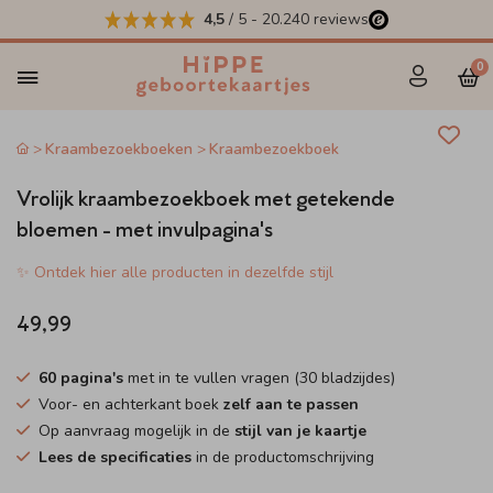
4,5
/ 5
-
20.240
reviews
0
Kraambezoekboeken
Kraambezoekboek
Vrolijk kraambezoekboek met getekende
bloemen - met invulpagina's
✨ Ontdek hier alle producten in dezelfde stijl
49,99
60 pagina's
met in te vullen vragen (30 bladzijdes)
Voor- en achterkant boek
zelf aan te passen
Op aanvraag mogelijk in de
stijl van je kaartje
Lees de specificaties
in de productomschrijving