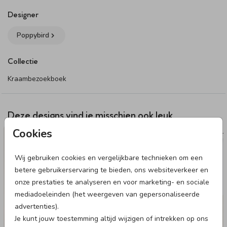
Specificaties kraambezoekboek:
- Formaat: 25 x 25 cm
Designer
- Boekomslag: te personaliseren met een eigen ontwerp of
Poppybird
tekst. Het plaatsen van tekst op de rug van het boek wordt
afgeraden
Collectie
- Binnenwerk: 60 bedrukte pagina’s met vragen om in te
vullen
Kraambezoekboek
- Afwerking: foliedruk is niet mogelijk
- Kleuren: door verschillen in materiaal kan er een
kleurverschil ontstaan tussen het boek en de
Deze designs vind je misschien ook leuk
geboortekaartjes
Cookies
NAAMSTICKER
VL
- Levertijd: 3-4 werkdagen
Wij gebruiken cookies en vergelijkbare technieken om een
Dit product maakt onderdeel uit van
deze set
.
betere gebruikerservaring te bieden, ons websiteverkeer en
onze prestaties te analyseren en voor marketing- en sociale
mediadoeleinden (het weergeven van gepersonaliseerde
advertenties).
Je kunt jouw toestemming altijd wijzigen of intrekken op ons