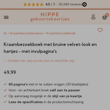
4,5
/ 5
-
20.240
reviews
0
Kraambezoekboeken
Kraambezoekboek
Kraambezoekboek met bruine velvet-look en
hartjes - met invulpagina's
✨ Ontdek hier alle producten in dezelfde stijl
49,99
60 pagina's
met in te vullen vragen (30 bladzijdes)
Voor- en achterkant boek
zelf aan te passen
Op aanvraag mogelijk in de
stijl van je kaartje
Lees de specificaties
in de productomschrijving