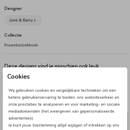
Specificaties kraambezoekboek:
- Formaat: 25 x 25 cm
Designer
- Boekomslag: te personaliseren met een eigen ontwerp of
June & Berry
tekst. Het plaatsen van tekst op de rug van het boek wordt
afgeraden
Collectie
- Binnenwerk: 60 bedrukte pagina’s met vragen om in te
vullen
Kraambezoekboek
- Afwerking: foliedruk is niet mogelijk
- Kleuren: door verschillen in materiaal kan er een
kleurverschil ontstaan tussen het boek en de
Deze designs vind je misschien ook leuk
geboortekaartjes
Cookies
NAAMSTICKER
VL
- Levertijd: 3-4 werkdagen
Wij gebruiken cookies en vergelijkbare technieken om een
Dit product maakt onderdeel uit van
deze set
.
betere gebruikerservaring te bieden, ons websiteverkeer en
onze prestaties te analyseren en voor marketing- en sociale
mediadoeleinden (het weergeven van gepersonaliseerde
advertenties).
Je kunt jouw toestemming altijd wijzigen of intrekken op ons