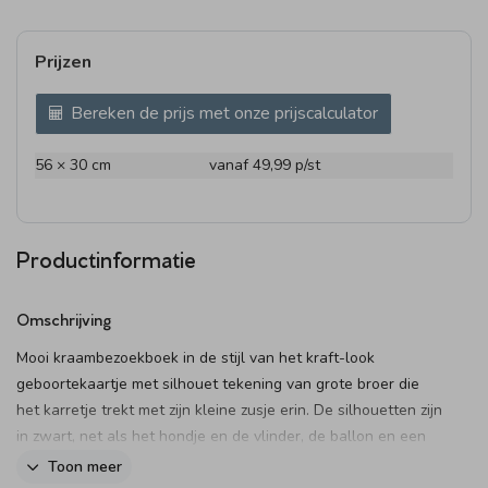
Prijzen
Bereken de prijs met onze prijscalculator
56 × 30 cm
vanaf 49,99
p/st
Productinformatie
Omschrijving
Mooi kraambezoekboek in de stijl van het kraft-look
geboortekaartje met silhouet tekening van grote broer die
het karretje trekt met zijn kleine zusje erin. De silhouetten zijn
in zwart, net als het hondje en de vlinder, de ballon en een
klein hartje zijn wit.
Toon meer