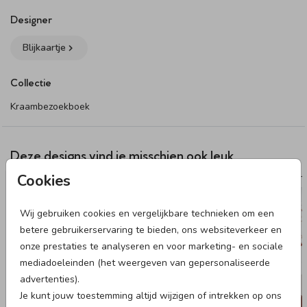
Specificaties kraambezoekboek:
Designer
- Formaat: 25 x 25 cm
Blijkaartje
- Boekomslag: te personaliseren met een eigen ontwerp of
tekst. Het plaatsen van tekst op de rug van het boek wordt
Collectie
afgeraden
- Binnenwerk: 60 bedrukte pagina’s met vragen om in te
Kraambezoekboek
vullen
- Afwerking: foliedruk is niet mogelijk
- Kleuren: door verschillen in materiaal kan er een
Deze designs vind je misschien ook leuk
kleurverschil ontstaan tussen het boek en de
Cookies
KRAAMBEZOEKBOEK
25 X 25 CM I ME
geboortekaartjes
- Levertijd: 3-4 werkdagen
Wij gebruiken cookies en vergelijkbare technieken om een
betere gebruikerservaring te bieden, ons websiteverkeer en
Dit product maakt onderdeel uit van
deze set
.
onze prestaties te analyseren en voor marketing- en sociale
mediadoeleinden (het weergeven van gepersonaliseerde
advertenties).
Je kunt jouw toestemming altijd wijzigen of intrekken op ons