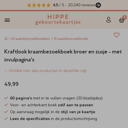
4,5
/ 5
-
20.240
reviews
0
Kraambezoekboeken
Kraambezoekboek
Kraftlook kraambezoekboek broer en zusje - met
invulpagina's
✨ Ontdek hier alle producten in dezelfde stijl
49,99
60 pagina's
met in te vullen vragen (30 bladzijdes)
Voor- en achterkant boek
zelf aan te passen
Op aanvraag mogelijk in de
stijl van je kaartje
Lees de specificaties
in de productomschrijving