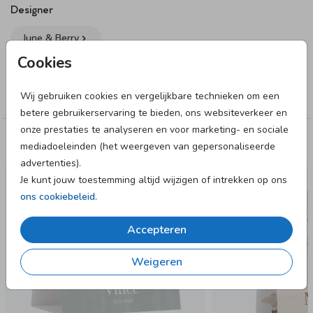
onderzijde
Designer
• De kaartjes worden ongevouwen geleverd
June & Berry
• In de onderzijde zit een inkeping, zodat je het kaartje
gemakkelijk in elkaar kunt vouwen zonder lijm
Cookies
Collectie
• Kaartjes en enveloppen worden apart van elkaar
verzonden, zowel bij de proefdruk als eindbestelling.
Wij gebruiken cookies en vergelijkbare technieken om een
Tentkaart
betere gebruikerservaring te bieden, ons websiteverkeer en
onze prestaties te analyseren en voor marketing- en sociale
Deze designs vind je misschien ook leuk
mediadoeleinden (het weergeven van gepersonaliseerde
advertenties).
Je kunt jouw toestemming altijd wijzigen of intrekken op ons
ons cookiebeleid
.
Accepteren
Weigeren