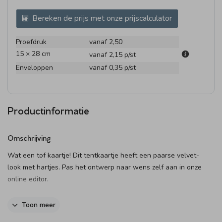
Bereken de prijs met onze prijscalculator
Proefdruk
vanaf 2,50
15 × 28 cm
vanaf 2,15
p/st
Enveloppen
vanaf 0,35
p/st
Productinformatie
Omschrijving
Wat een tof kaartje! Dit tentkaartje heeft een paarse velvet-
look met hartjes. Pas het ontwerp naar wens zelf aan in onze
online editor.
Een tentkaartje: hoe werkt het?
Toon meer
• Je bewerkt de voorzijde, achterzijde, binnenzijde én