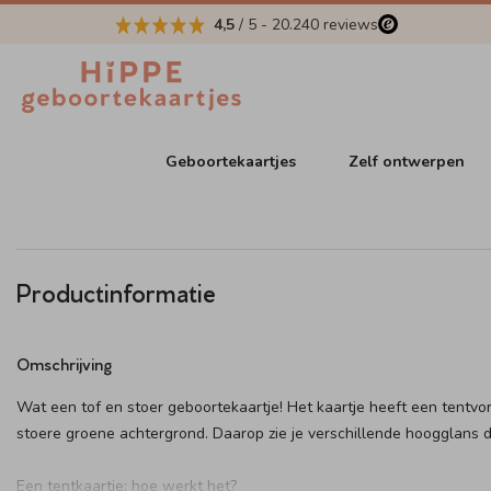
4,5
/ 5
-
20.240
reviews
Geboortekaartjes
Zelf ontwerpen
Productinformatie
Omschrijving
Wat een tof en stoer geboortekaartje! Het kaartje heeft een tentv
stoere groene achtergrond. Daarop zie je verschillende hoogglans d
Een tentkaartje: hoe werkt het?