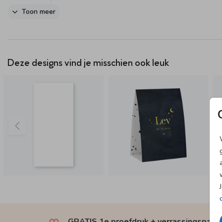
• Je bewerkt de voorzijde, achterzijde, binnenzijde én onderzijde
Toon meer
• De kaartjes worden ongevouwen geleverd
• In de onderzijde zit een inkeping, zodat je het kaartje gemakkelijk i
elkaar kunt vouwen zonder lijm
• Kaartjes en enveloppen worden apart van elkaar verzonden, zowel
Deze designs vind je misschien ook leuk
proefdruk als eindbestelling.
GRATIS 1e proefdruk + verrassingspakk