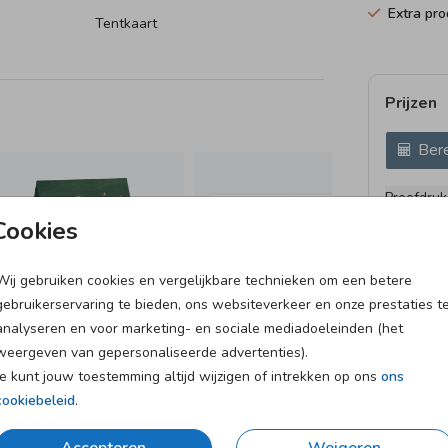
Extra pr
Tentkaart
n
Prijzen
 bij de
Bere
SL
Proefdruk
11 × 37 c
Cookies
Envelopp
Wij gebruiken cookies en vergelijkbare technieken om een betere
gebruikerservaring te bieden, ons websiteverkeer en onze prestaties t
analyseren en voor marketing- en sociale mediadoeleinden (het
weergeven van gepersonaliseerde advertenties).
Je kunt jouw toestemming altijd wijzigen of intrekken op ons
ons
cookiebeleid
.
et
Verzending in 1-2 werkdagen