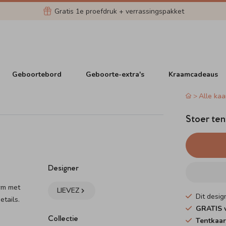
Gratis 1e proefdruk + verrassingspakket
Geboortebord
Geboorte-extra's
Kraamcadeaus
Alle kaa
Stoer ten
Designer
orm met
LIEVEZ
Dit desig
etails.
GRATIS v
Collectie
Tentkaar