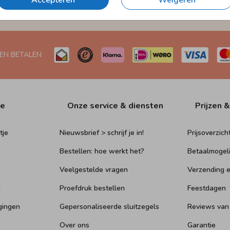
Accepteren
Weigeren
Naar Nederland én België
 EN BETALEN
ie
Onze service & diensten
Prijzen &
tje
Nieuwsbrief > schrijf je in!
Prijsoverzich
Bestellen: hoe werkt het?
Betaalmogel
Veelgestelde vragen
Verzending e
n
Proefdruk bestellen
Feestdagen
gingen
Gepersonaliseerde sluitzegels
Reviews van
Over ons
Garantie