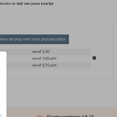
oducten
in stijl van jouw kaartje
ken de prijs met onze prijscalculator
ABBETJE
SNOEPZAKJE
vanaf 2,50
m
vanaf 3,65
p/st
en
vanaf 0,35
p/st
e
Klantwaardering
4,5
/ 5