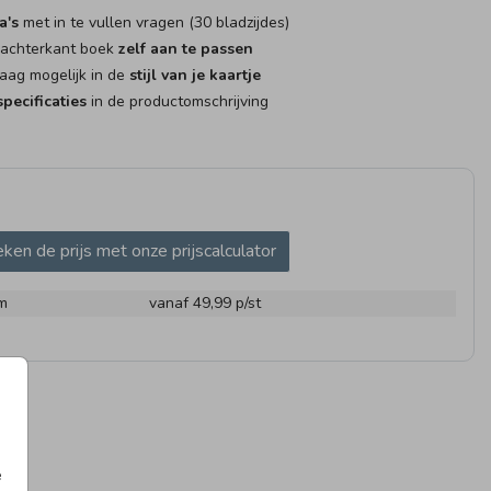
a's
met in te vullen vragen (30 bladzijdes)
 achterkant boek
zelf aan te passen
aag mogelijk in de
stijl van je kaartje
pecificaties
in de productomschrijving
25 X 25 CM I MET
RAAMBORD
RAAM
INVULPAGINA'S
ken de prijs met onze prijscalculator
m
vanaf 49,99
p/st
UITSTICKER
97 X 45 MM
e