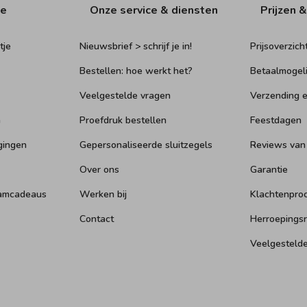
ie
Onze service & diensten
Prijzen &
tje
Nieuwsbrief > schrijf je in!
Prijsoverzich
Bestellen: hoe werkt het?
Betaalmogel
Veelgestelde vragen
Verzending e
n
Proefdruk bestellen
Feestdagen
gingen
Gepersonaliseerde sluitzegels
Reviews van
Over ons
Garantie
aamcadeaus
Werken bij
Klachtenpro
Contact
Herroepings
Veelgesteld