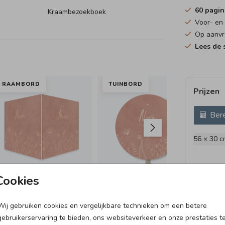
60 pagin
Kraambezoekboek
Voor- en
Op aanvr
Lees de s
et
RAAMBORD
TUINBORD
Prijzen
tstaan
Bere
56 × 30 c
Cookies
Wij gebruiken cookies en vergelijkbare technieken om een betere
VLAG
SL
gebruikerservaring te bieden, ons websiteverkeer en onze prestaties t