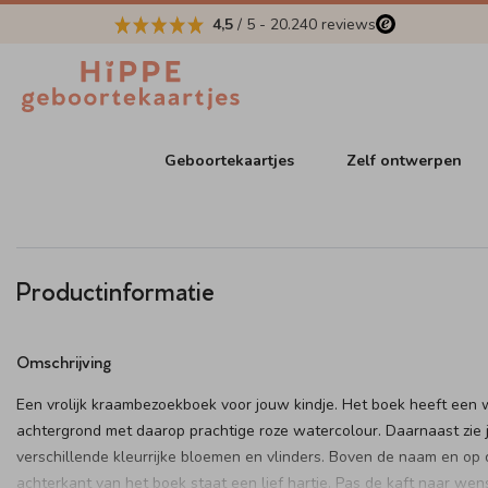
4,5
/ 5
-
20.240
reviews
Geboortekaartjes
Zelf ontwerpen
Productinformatie
Omschrijving
Een vrolijk kraambezoekboek voor jouw kindje. Het boek heeft een 
achtergrond met daarop prachtige roze watercolour. Daarnaast zie 
verschillende kleurrijke bloemen en vlinders. Boven de naam en op 
achterkant van het boek staat een lief hartje. Pas de kaft naar wen