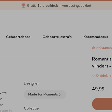
Gratis 1e proefdruk + verrassingspakket
Geboortebord
Geboorte-extra's
Kraamcadeaus
Kraamb
Romantis
vlinders -
✨ Ontdek hie
Designer
49,99
witte
Made for Moments
je
de
Collectie
s aan in