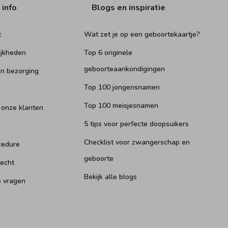
 info
Blogs en inspiratie
t
Wat zet je op een geboortekaartje?
ijkheden
Top 6 originele
geboorteaankondigingen
n bezorging
Top 100 jongensnamen
Top 100 meisjesnamen
 onze klanten
5 tips voor perfecte doopsuikers
Checklist voor zwangerschap en
cedure
geboorte
recht
Bekijk alle blogs
e vragen