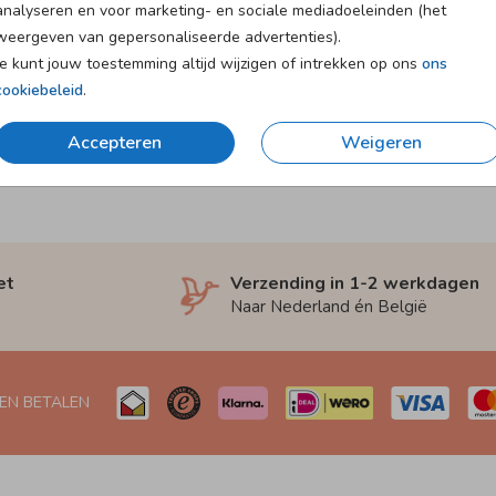
analyseren en voor marketing- en sociale mediadoeleinden (het
weergeven van gepersonaliseerde advertenties).
Je kunt jouw toestemming altijd wijzigen of intrekken op ons
ons
cookiebeleid
.
Accepteren
Weigeren
et
Verzending in 1-2 werkdagen
Naar Nederland én België
 EN BETALEN