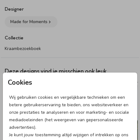
- Formaat: 25 x 25 cm
- Boekomslag: te personaliseren met een eigen ontwerp of
Designer
tekst. Het plaatsen van tekst op de rug van het boek wordt
Made for Moments
afgeraden
- Binnenwerk: 60 bedrukte pagina’s met vragen om in te
Collectie
vullen
- Afwerking: foliedruk is niet mogelijk
Kraambezoekboek
- Kleuren: door verschillen in materiaal kan er een
kleurverschil ontstaan tussen het boek en de
geboortekaartjes
Deze designs vind je misschien ook leuk
- Levertijd: 3-4 werkdagen
Cookies
NAAMSTICKER
VL
Dit product maakt onderdeel uit van
deze set
.
Wij gebruiken cookies en vergelijkbare technieken om een
betere gebruikerservaring te bieden, ons websiteverkeer en
onze prestaties te analyseren en voor marketing- en sociale
mediadoeleinden (het weergeven van gepersonaliseerde
advertenties).
Je kunt jouw toestemming altijd wijzigen of intrekken op ons