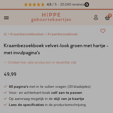
4,5
/ 5
-
20.240
reviews
0
Kraambezoekboeken
Kraambezoekboek
Kraambezoekboek velvet-look groen met hartje -
met invulpagina's
✨ Ontdek hier alle producten in dezelfde stijl
49,99
60 pagina's
met in te vullen vragen (30 bladzijdes)
Voor- en achterkant boek
zelf aan te passen
Op aanvraag mogelijk in de
stijl van je kaartje
Lees de specificaties
in de productomschrijving