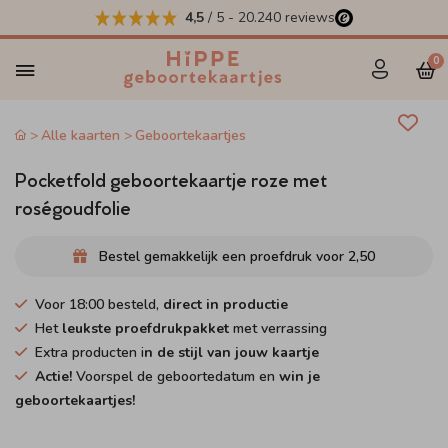
4,5
/ 5
-
20.240
reviews
0
Alle kaarten
Geboortekaartjes
Pocketfold geboortekaartje roze met
roségoudfolie
Bestel gemakkelijk een proefdruk voor
2,50
Voor 18:00 besteld,
direct in productie
Het
leukste proefdrukpakket
met verrassing
Extra producten i
n de stijl van jouw kaartje
Actie!
Voorspel de geboortedatum en
win je
geboortekaartjes!