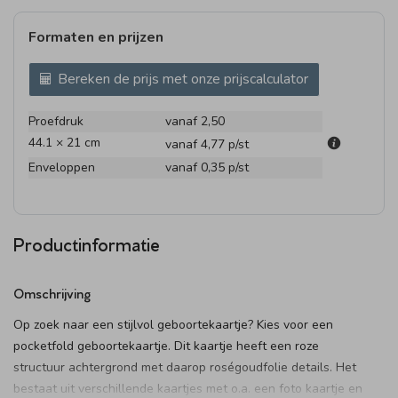
Formaten en prijzen
Bereken de prijs met onze prijscalculator
Proefdruk
vanaf 2,50
44.1 × 21 cm
vanaf 4,77
p/st
Enveloppen
vanaf 0,35
p/st
Productinformatie
Omschrijving
Op zoek naar een stijlvol geboortekaartje? Kies voor een
pocketfold geboortekaartje. Dit kaartje heeft een roze
structuur achtergrond met daarop roségoudfolie details. Het
bestaat uit verschillende kaartjes met o.a. een foto kaartje en