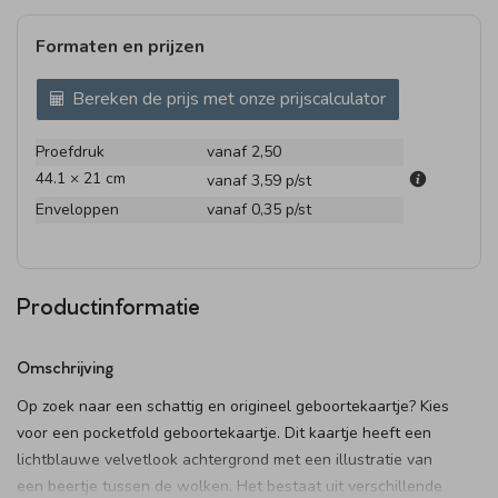
Formaten en prijzen
Bereken de prijs met onze prijscalculator
Proefdruk
vanaf 2,50
44.1 × 21 cm
vanaf 3,59
p/st
Enveloppen
vanaf 0,35
p/st
Productinformatie
Omschrijving
Op zoek naar een schattig en origineel geboortekaartje? Kies
voor een pocketfold geboortekaartje. Dit kaartje heeft een
lichtblauwe velvetlook achtergrond met een illustratie van
een beertje tussen de wolken. Het bestaat uit verschillende