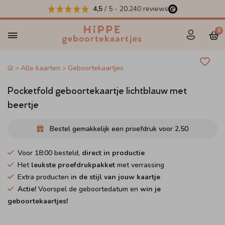
4,5
/ 5
-
20.240
reviews
0
Alle kaarten
Geboortekaartjes
Pocketfold geboortekaartje lichtblauw met
beertje
Bestel gemakkelijk een proefdruk voor
2,50
Voor 18:00 besteld,
direct in productie
Het
leukste proefdrukpakket
met verrassing
Extra producten i
n de stijl van jouw kaartje
Actie!
Voorspel de geboortedatum en
win je
geboortekaartjes!