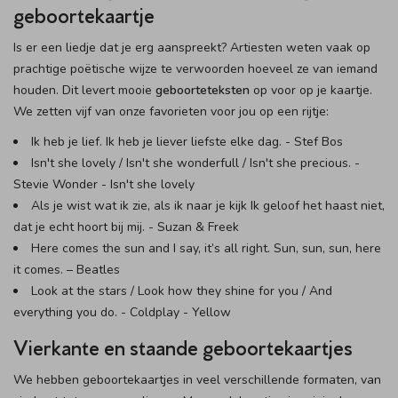
geboortekaartje
Is er een liedje dat je erg aanspreekt? Artiesten weten vaak op
prachtige poëtische wijze te verwoorden hoeveel ze van iemand
houden. Dit levert mooie
geboorteteksten
op voor op je kaartje.
We zetten vijf van onze favorieten voor jou op een rijtje:
Ik heb je lief. Ik heb je liever liefste elke dag. - Stef Bos
Isn't she lovely / Isn't she wonderfull / Isn't she precious. -
Stevie Wonder - Isn't she lovely
Als je wist wat ik zie, als ik naar je kijk Ik geloof het haast niet,
dat je echt hoort bij mij. - Suzan & Freek
Here comes the sun and I say, it’s all right. Sun, sun, sun, here
it comes. – Beatles
Look at the stars / Look how they shine for you / And
everything you do. - Coldplay - Yellow
Vierkante en staande geboortekaartjes
We hebben geboortekaartjes in veel verschillende formaten, van