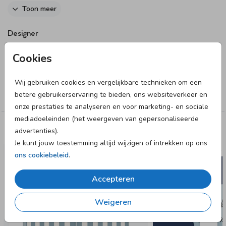
online editor.
Toon meer
Designer
June & Berry
Cookies
Collectie
Wij gebruiken cookies en vergelijkbare technieken om een
betere gebruikerservaring te bieden, ons websiteverkeer en
Enveloppen inlay
onze prestaties te analyseren en voor marketing- en sociale
mediadoeleinden (het weergeven van gepersonaliseerde
advertenties).
Deze designs vind je misschien ook leuk
Je kunt jouw toestemming altijd wijzigen of intrekken op ons
RAAMBORD
SLUITS
ons cookiebeleid
.
Accepteren
Weigeren