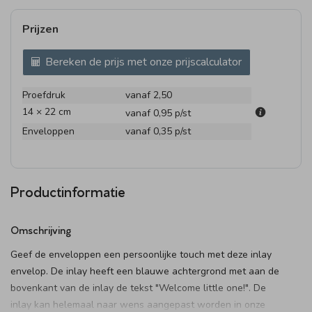
Prijzen
Bereken de prijs met onze prijscalculator
Proefdruk
vanaf 2,50
14 × 22 cm
vanaf 0,95
p/st
Enveloppen
vanaf 0,35
p/st
Productinformatie
Omschrijving
Geef de enveloppen een persoonlijke touch met deze inlay
envelop. De inlay heeft een blauwe achtergrond met aan de
bovenkant van de inlay de tekst "Welcome little one!". De
inlay kan helemaal naar wens aangepast worden in onze