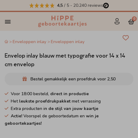
4,5
/ 5
-
20.240
reviews
0
Enveloppen inlay
Enveloppen inlay
Envelop inlay blauw met typografie voor 14 x 14
cm envelop
Bestel gemakkelijk een proefdruk voor
2,50
Voor 18:00 besteld,
direct in productie
Het
leukste proefdrukpakket
met verrassing
Extra producten i
n de stijl van jouw kaartje
Actie!
Voorspel de geboortedatum en
win je
geboortekaartjes!