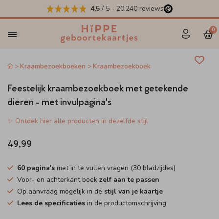
4,5
/ 5
-
20.240
reviews
0
Kraambezoekboeken
Kraambezoekboek
Feestelijk kraambezoekboek met getekende
dieren - met invulpagina's
✨ Ontdek hier alle producten in dezelfde stijl
49,99
60 pagina's
met in te vullen vragen (30 bladzijdes)
Voor- en achterkant boek
zelf aan te passen
Op aanvraag mogelijk in de
stijl van je kaartje
Lees de specificaties
in de productomschrijving