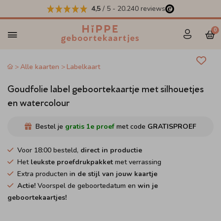
4,5
/ 5
-
20.240
reviews
0
Alle kaarten
Labelkaart
Goudfolie label geboortekaartje met silhouetjes
en watercolour
Bestel je
gratis 1e proef
met code
GRATISPROEF
Voor 18:00 besteld,
direct in productie
Het
leukste proefdrukpakket
met verrassing
Extra producten i
n de stijl van jouw kaartje
Actie!
Voorspel de geboortedatum en
win je
geboortekaartjes!