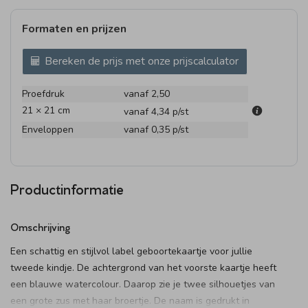
Formaten en prijzen
Bereken de prijs met onze prijscalculator
Proefdruk
vanaf 2,50
21 × 21 cm
vanaf 4,34
p/st
Enveloppen
vanaf 0,35
p/st
Productinformatie
Omschrijving
Een schattig en stijlvol label geboortekaartje voor jullie
tweede kindje. De achtergrond van het voorste kaartje heeft
een blauwe watercolour. Daarop zie je twee silhouetjes van
een grote zus met haar broertje. De naam is gedrukt in