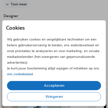
goudfolie. De bijpassende envelop die je kunt bestellen is 12
Toon meer
x 18 cm, zodat het kaartje er perfect in past.
Designer
Goed om te weten: De splitpen wordt niet standaard
Blijkaartje
meegeleverd, maar je kunt deze eenvoudig toevoegen tijdens
Cookies
het bestelproces. Alle bevestigingsmaterialen vind je
hier.
Collectie
Wanneer je de geboortekaartjes ontvangt, kun je ze zelf in
Wij gebruiken cookies en vergelijkbare technieken om een
elkaar zetten met de door jou gekozen splitpen.
betere gebruikerservaring te bieden, ons websiteverkeer en
Labelkaart
onze prestaties te analyseren en voor marketing- en sociale
mediadoeleinden (het weergeven van gepersonaliseerde
advertenties).
Deze designs vind je misschien ook leuk
Je kunt jouw toestemming altijd wijzigen of intrekken op ons
GEBOORTEKAARTJE
ons cookiebeleid
.
Accepteren
Weigeren