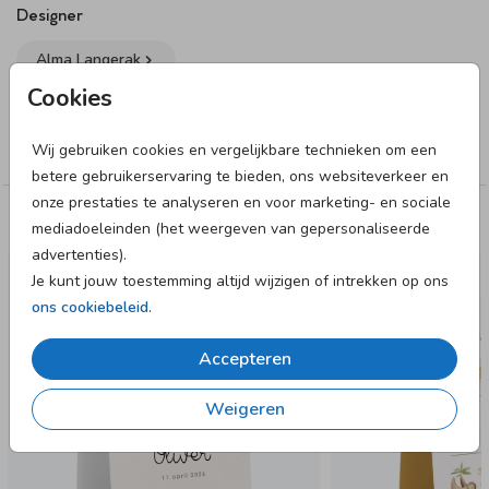
• Je bewerkt de voorzijde, achterzijde, binnenzijde én
Designer
onderzijde
Alma Langerak
• De kaartjes worden ongevouwen geleverd
• In de onderzijde zit een inkeping, zodat je het kaartje
Cookies
Collectie
gemakkelijk in elkaar kunt vouwen zonder lijm
• Kaartjes en enveloppen worden apart van elkaar
Wij gebruiken cookies en vergelijkbare technieken om een
Tentkaart
verzonden, zowel bij de proefdruk als eindbestelling.
betere gebruikerservaring te bieden, ons websiteverkeer en
onze prestaties te analyseren en voor marketing- en sociale
Deze designs vind je misschien ook leuk
mediadoeleinden (het weergeven van gepersonaliseerde
advertenties).
Je kunt jouw toestemming altijd wijzigen of intrekken op ons
ons cookiebeleid
.
Accepteren
Weigeren