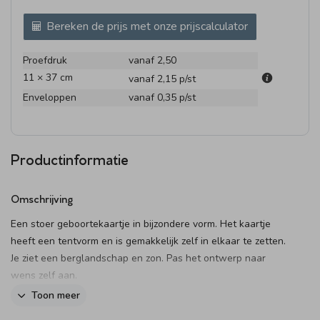
Bereken de prijs met onze prijscalculator
Proefdruk
vanaf 2,50
11 × 37 cm
vanaf 2,15
p/st
Enveloppen
vanaf 0,35
p/st
Productinformatie
Omschrijving
Een stoer geboortekaartje in bijzondere vorm. Het kaartje
heeft een tentvorm en is gemakkelijk zelf in elkaar te zetten.
Je ziet een berglandschap en zon. Pas het ontwerp naar
wens zelf aan.
Toon meer
Een tentkaartje: hoe werkt het?