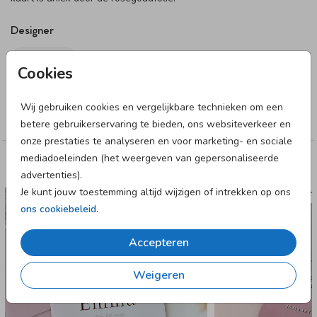
Designer
LIEVEZ
Cookies
Collectie
Wij gebruiken cookies en vergelijkbare technieken om een
Meisje
betere gebruikerservaring te bieden, ons websiteverkeer en
onze prestaties te analyseren en voor marketing- en sociale
mediadoeleinden (het weergeven van gepersonaliseerde
Deze designs vind je misschien ook leuk
advertenties).
Je kunt jouw toestemming altijd wijzigen of intrekken op ons
GEBOORTEKAARTJE
GEBOORTE
ons cookiebeleid
.
Accepteren
Weigeren