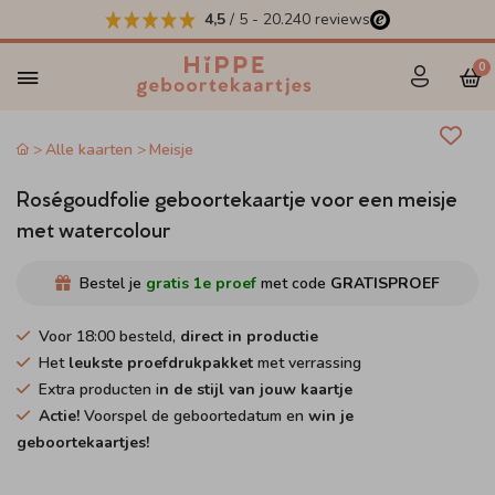
4,5
/ 5
-
20.240
reviews
0
Alle kaarten
Meisje
Roségoudfolie geboortekaartje voor een meisje
met watercolour
Bestel je
gratis 1e proef
met code
GRATISPROEF
Voor 18:00 besteld,
direct in productie
Het
leukste proefdrukpakket
met verrassing
Extra producten i
n de stijl van jouw kaartje
Actie!
Voorspel de geboortedatum en
win je
geboortekaartjes!