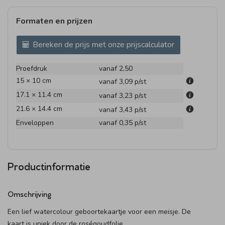
Formaten en prijzen
Bereken de prijs met onze prijscalculator
Proefdruk
vanaf 2,50
15 × 10 cm
vanaf 3,09
p/st
17.1 × 11.4 cm
vanaf 3,23
p/st
21.6 × 14.4 cm
vanaf 3,43
p/st
Enveloppen
vanaf 0,35
p/st
Productinformatie
Omschrijving
Een lief watercolour geboortekaartje voor een meisje. De
kaart is uniek door de roségoudfolie.