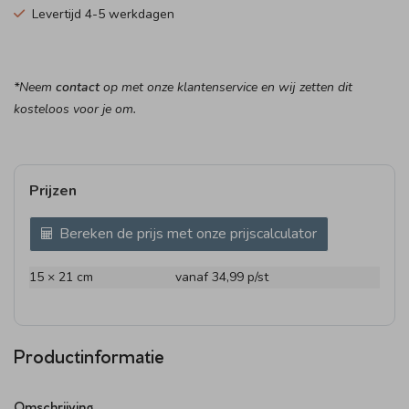
Levertijd 4-5 werkdagen
*Neem
contact
op met onze klantenservice en wij zetten dit
kosteloos voor je om.
Prijzen
Bereken de prijs met onze prijscalculator
15 × 21 cm
vanaf 34,99
p/st
Productinformatie
Omschrijving