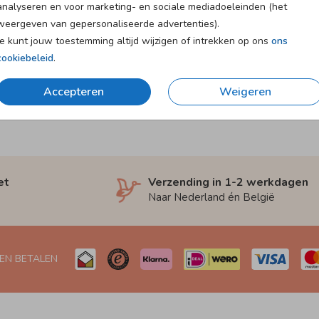
analyseren en voor marketing- en sociale mediadoeleinden (het
weergeven van gepersonaliseerde advertenties).
Je kunt jouw toestemming altijd wijzigen of intrekken op ons
ons
cookiebeleid
.
Accepteren
Weigeren
et
Verzending in 1-2 werkdagen
Naar Nederland én België
 EN BETALEN