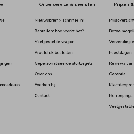
ie
Onze service & diensten
Prijzen &
tje
Nieuwsbrief > schrijf je in!
Prijsoverzich
Bestellen: hoe werkt het?
Betaalmogel
Veelgestelde vragen
Verzending e
n
Proefdruk bestellen
Feestdagen
gingen
Gepersonaliseerde sluitzegels
Reviews van
Over ons
Garantie
aamcadeaus
Werken bij
Klachtenpro
Contact
Herroepings
Veelgesteld