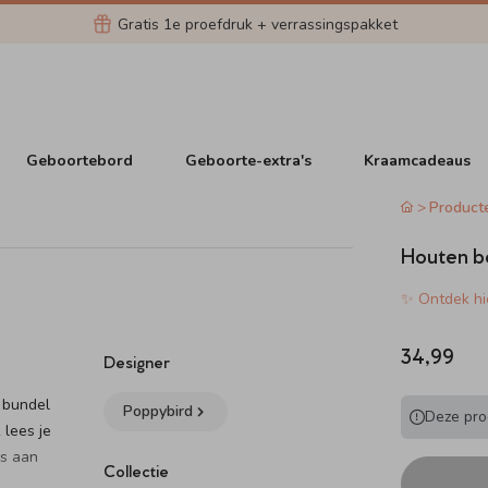
Gratis 1e proefdruk + verrassingspakket
Geboortebord
Geboorte-extra's
Kraamcadeaus
Product
Houten b
✨ Ontdek hie
34,99
Designer
 bundel
Poppybird
Deze prod
 lees je
ns aan
Collectie