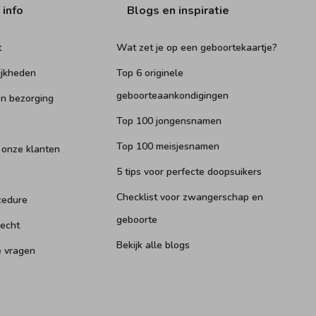
 info
Blogs en inspiratie
t
Wat zet je op een geboortekaartje?
ijkheden
Top 6 originele
geboorteaankondigingen
n bezorging
Top 100 jongensnamen
Top 100 meisjesnamen
 onze klanten
5 tips voor perfecte doopsuikers
Checklist voor zwangerschap en
cedure
geboorte
recht
Bekijk alle blogs
e vragen