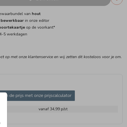
ewaarbundel van
hout
g bewerkbaar
in onze editor
oortekaartje
op de voorkant*
d 4-5 werkdagen
UTEN BEWAARBUNDEL
HOUTEN BEWAARBUNDEL
HOUTE
ct
op met onze klantenservice en wij zetten dit kosteloos voor je om.
ken de prijs met onze prijscalculator
m
vanaf 34,99
p/st
AG
25 X 25 CM I MET
MEMO
e
INVULPAGINA'S