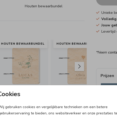
Houten bewaarbundel
Unieke b
Volledi
Jouw geb
Levertij
HOUTEN BEWAARBUNDEL
HOUTEN BEWAARBUNDEL
HO
*Neem
conta
Prijzen
Bere
Cookies
15 × 21 c
Wij gebruiken cookies en vergelijkbare technieken om een betere
GEBOORTETEGELTJE
VL
gebruikerservaring te bieden, ons websiteverkeer en onze prestaties t