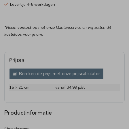
Levertijd 4-5 werkdagen
*Neem
contact
op met onze klantenservice en wij zetten dit
kosteloos voor je om.
Prijzen
Bereken de prijs met onze prijscalculator
15 × 21 cm
vanaf 34,99
p/st
Productinformatie
Omschrijving