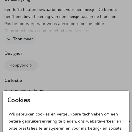
Een toffe houten bewaarbundel voor een meisje. De bundel
heeft een lieve tekening van een meisje tussen de bloemen.
Pas het ontwerp naar wens aan in onze online editor.
Dit product maakt onderdeel uit van
deze set
.
Toon meer
Designer
Poppybird
Collectie
Houten bewaarbundel
Cookies
Deze designs vind je misschien ook leuk
Wij gebruiken cookies en vergelijkbare technieken om een
betere gebruikerservaring te bieden, ons websiteverkeer en
HOUTEN BEWAARBUNDEL
HOUTEN BEW
onze prestaties te analyseren en voor marketing- en sociale