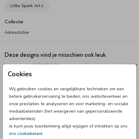
Little Spark Art
Collectie
Adressticker
Deze designs vind je misschien ook leuk
ADRESSTICKER
97 X 
Cookies
Wij gebruiken cookies en vergelijkbare technieken om een
betere gebruikerservaring te bieden, ons websiteverkeer en
onze prestaties te analyseren en voor marketing- en sociale
mediadoeleinden (het weergeven van gepersonaliseerde
advertenties).
Je kunt jouw toestemming altijd wijzigen of intrekken op ons
ons cookiebeleid
.