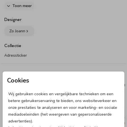
Toon meer
Dit product maakt onderdeel uit van
deze set
.
Designer
Zo Joann
Collectie
Adressticker
Deze designs vind je misschien ook leuk
Cookies
ADRESSTICKER
ADRESS
Wij gebruiken cookies en vergelijkbare technieken om een
betere gebruikerservaring te bieden, ons websiteverkeer en
onze prestaties te analyseren en voor marketing- en sociale
mediadoeleinden (het weergeven van gepersonaliseerde
advertenties).