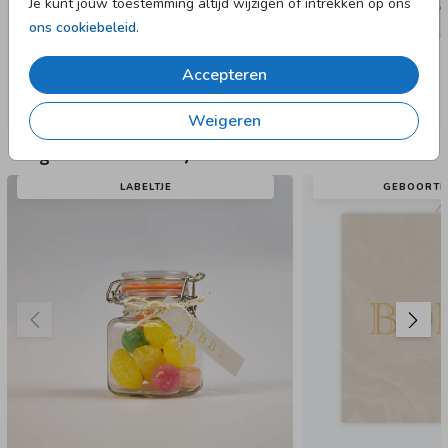
Je kunt jouw toestemming altijd wijzigen of intrekken op ons
ons cookiebeleid
.
Accepteren
Weigeren
Nog meer in deze stijl
LABELTJE
GEBOORTE