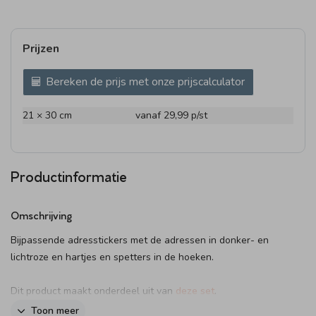
Prijzen
Bereken de prijs met onze prijscalculator
21 × 30 cm
vanaf 29,99
p/st
Productinformatie
Omschrijving
Bijpassende adresstickers met de adressen in donker- en
lichtroze en hartjes en spetters in de hoeken.
Dit product maakt onderdeel uit van
deze set
.
Toon meer