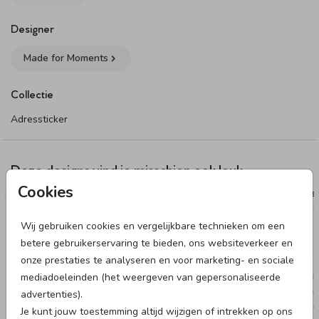
Designer
Made for Moments
Collectie
Adressticker
Deze designs vind je misschien ook leuk
Cookies
ADRESSTICKER
ADRESS
Wij gebruiken cookies en vergelijkbare technieken om een
betere gebruikerservaring te bieden, ons websiteverkeer en
onze prestaties te analyseren en voor marketing- en sociale
mediadoeleinden (het weergeven van gepersonaliseerde
advertenties).
Je kunt jouw toestemming altijd wijzigen of intrekken op ons