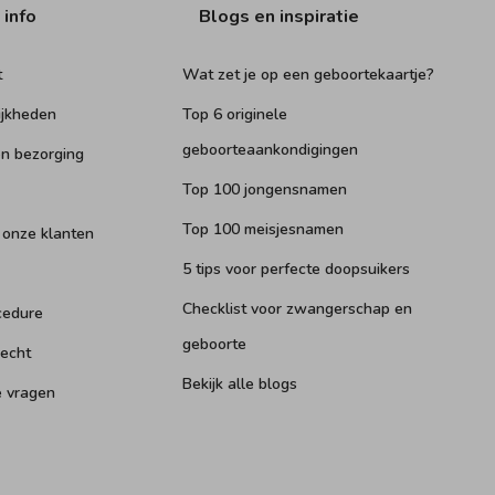
 info
Blogs en inspiratie
t
Wat zet je op een geboortekaartje?
ijkheden
Top 6 originele
geboorteaankondigingen
n bezorging
Top 100 jongensnamen
Top 100 meisjesnamen
 onze klanten
5 tips voor perfecte doopsuikers
Checklist voor zwangerschap en
cedure
geboorte
recht
Bekijk alle blogs
e vragen