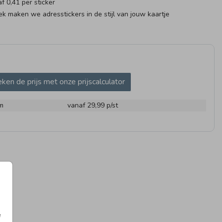
af 0,41 per sticker
k maken we adresstickers in de stijl van jouw kaartje
ken de prijs met onze prijscalculator
 X 45 MM
97 X 45 MM
ADRES
m
vanaf 29,99
p/st
AG
GEBOORTETEGELTJE
25
e
I