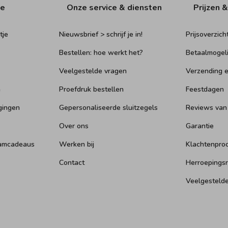
ie
Onze service & diensten
Prijzen &
tje
Nieuwsbrief > schrijf je in!
Prijsoverzich
Bestellen: hoe werkt het?
Betaalmogel
Veelgestelde vragen
Verzending e
n
Proefdruk bestellen
Feestdagen
gingen
Gepersonaliseerde sluitzegels
Reviews van
Over ons
Garantie
aamcadeaus
Werken bij
Klachtenpro
Contact
Herroepings
Veelgesteld