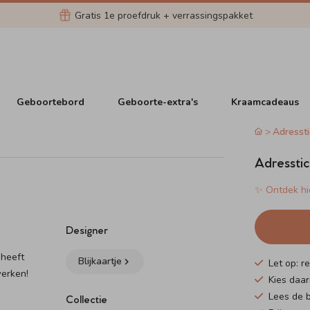
Gratis 1e proefdruk + verrassingspakket
Geboortebord
Geboorte-extra's
Kraamcadeaus
Adressti
Adresstick
✨ Ontdek hie
Designer
 heeft
Blijkaartje
Let op: r
werken!
Kies daar
Lees de b
Collectie