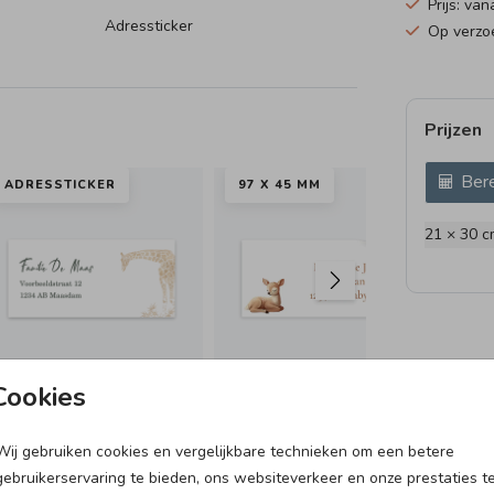
Prijs: van
Adressticker
Op verzoe
Prijzen
Bere
ADRESSTICKER
97 X 45 MM
97
21 × 30 c
Cookies
Wij gebruiken cookies en vergelijkbare technieken om een betere
DOOPSUIKER
VL
gebruikerservaring te bieden, ons websiteverkeer en onze prestaties t
SNOEPZAKJE