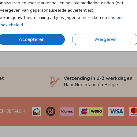
analyseren en voor marketing- en sociale mediadoeleinden (het
weergeven van gepersonaliseerde advertenties).
Je kunt jouw toestemming altijd wijzigen of intrekken op ons
ons
cookiebeleid
.
Accepteren
Weigeren
et
Verzending in 1-2 werkdagen
Naar Nederland én België
 EN BETALEN