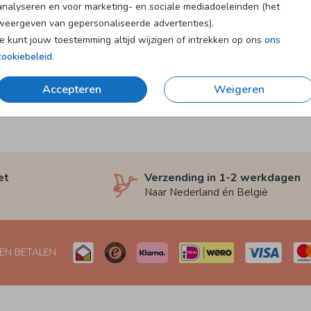
analyseren en voor marketing- en sociale mediadoeleinden (het
weergeven van gepersonaliseerde advertenties).
Je kunt jouw toestemming altijd wijzigen of intrekken op ons
ons
cookiebeleid
.
Accepteren
Weigeren
et
Verzending in 1-2 werkdagen
Naar Nederland én België
 EN BETALEN