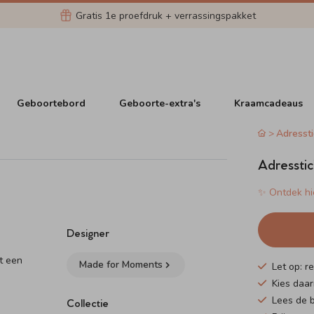
Gratis 1e proefdruk + verrassingspakket
Geboortebord
Geboorte-extra's
Kraamcadeaus
Adressti
Adresstick
✨ Ontdek hie
Designer
ft een
Made for Moments
Let op: r
Kies daar
Lees de b
Collectie