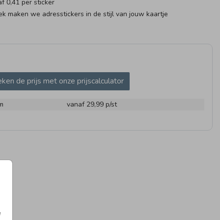
af 0,41 per sticker
k maken we adresstickers in de stijl van jouw kaartje
ken de prijs met onze prijscalculator
 X 45 MM
97 X 45 MM
97 X 4
m
vanaf 29,99
p/st
AAMBORRELKAART
RAAMBORD
e