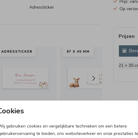
Prijs: van
Adressticker
Op verzoe
Prijzen
Bere
ADRESSTICKER
97 X 45 MM
97
21 × 30 c
Cookies
Wij gebruiken cookies en vergelijkbare technieken om een betere
VLAG
25 X 25 CM I MET
KR
gebruikerservaring te bieden, ons websiteverkeer en onze prestaties t
INVULPAGINA'S