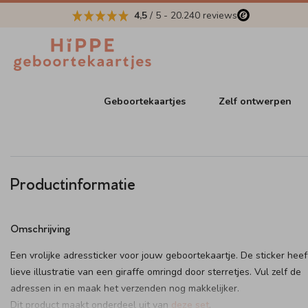
4,5
/ 5
-
20.240
reviews
Geboortekaartjes
Zelf ontwerpen
Productinformatie
Omschrijving
Een vrolijke adressticker voor jouw geboortekaartje. De sticker hee
lieve illustratie van een giraffe omringd door sterretjes. Vul zelf de
adressen in en maak het verzenden nog makkelijker.
Dit product maakt onderdeel uit van
deze set
.