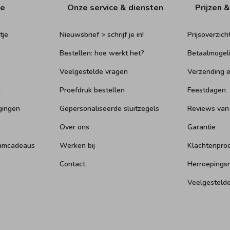
ie
Onze service & diensten
Prijzen &
tje
Nieuwsbrief > schrijf je in!
Prijsoverzich
Bestellen: hoe werkt het?
Betaalmogel
Veelgestelde vragen
Verzending e
n
Proefdruk bestellen
Feestdagen
gingen
Gepersonaliseerde sluitzegels
Reviews van
Over ons
Garantie
aamcadeaus
Werken bij
Klachtenpro
Contact
Herroepings
Veelgesteld