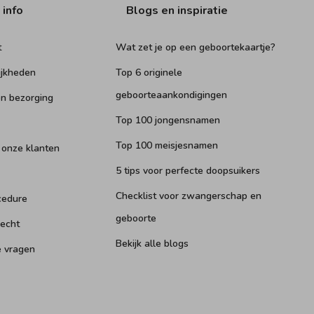
 info
Blogs en inspiratie
t
Wat zet je op een geboortekaartje?
ijkheden
Top 6 originele
geboorteaankondigingen
n bezorging
Top 100 jongensnamen
Top 100 meisjesnamen
 onze klanten
5 tips voor perfecte doopsuikers
Checklist voor zwangerschap en
cedure
geboorte
recht
Bekijk alle blogs
e vragen