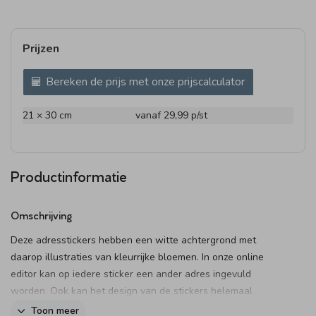
Prijzen
Bereken de prijs met onze prijscalculator
21 × 30 cm
vanaf 29,99
p/st
Productinformatie
Omschrijving
Deze adresstickers hebben een witte achtergrond met
daarop illustraties van kleurrijke bloemen. In onze online
editor kan op iedere sticker een ander adres ingevuld
worden. Ook kan het design van de stickers helemaal
aangepast worden naar eigen wens.
Toon meer