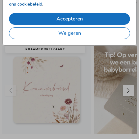
ons cookiebeleid
.
Accepteren
Weigeren
Nog meer in deze stijl
KRAAMBORRELKAART